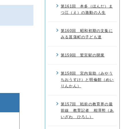
第161回 本多（ほんだ）ま
つ江（え）の激動の人生
第160回 昭和初期の文集に
みる菖蒲町の子ども達
第159回 鷲宮駅の開業
第158回 宮内翁助（みやう
ちおうすけ）と明倫館（めい
りんかん）
第157回 戦前の教育界の最
前線 教育記者 相澤熈（あ
いざわ ひろし）