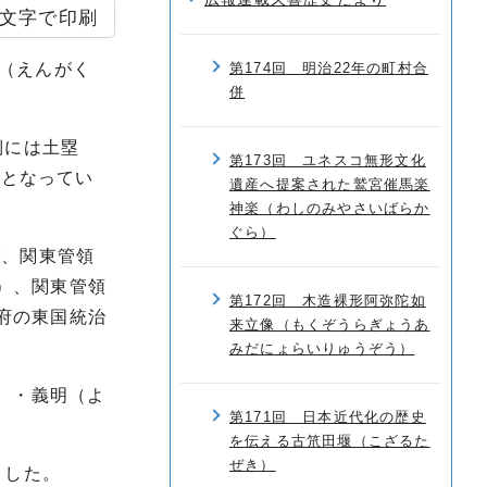
文字で印刷
（えんがく
第174回 明治22年の町村合
併
側には土塁
第173回 ユネスコ無形文化
跡となってい
遺産へ提案された鷲宮催馬楽
神楽（わしのみやさいばらか
ぐら）
が、関東管領
）、関東管領
第172回 木造裸形阿弥陀如
府の東国統治
来立像（もくぞうらぎょうあ
みだにょらいりゅうぞう）
）・義明（よ
第171回 日本近代化の歴史
を伝える古笊田堰（こざるた
ぜき）
ました。