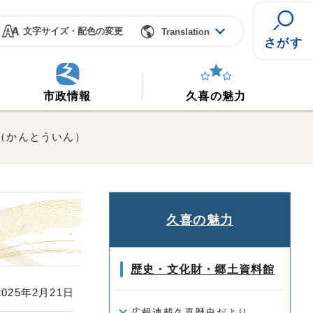
文字サイズ・配色の変更
Translation
さがす
市政情報
久喜の魅力
院（かんとういん）
久喜の魅力
歴史・文化財・郷土資料館
25年2月21日
広報連載久喜歴史だより