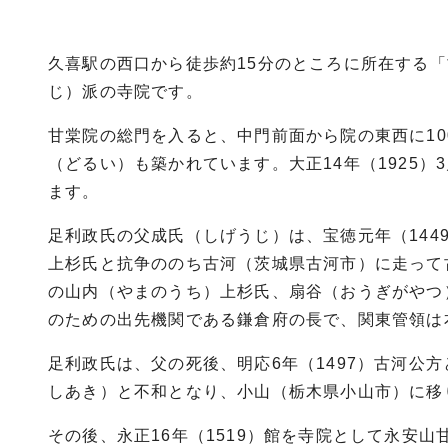
久喜駅の西口から徒歩約15分のところに所在する
じ）派の寺院です。
甘棠院の総門を入ると、中門前面から院の東西に10
（どるい）も築かれています。大正14年（1925
ます。
足利政氏の父成氏（しげうじ）は、宝徳元年（14
上杉氏と抗争ののち古河（茨城県古河市）に走って
の山内（やまのうち）上杉氏、扇谷（おうぎがやつ
のための出先機関である鎌倉府の長で、関東管領は
足利政氏は、父の死後、明応6年（1497）古河公
しあき）と不和となり、小山（栃木県小山市）に移
その後、永正16年（1519）館を寺院として永安