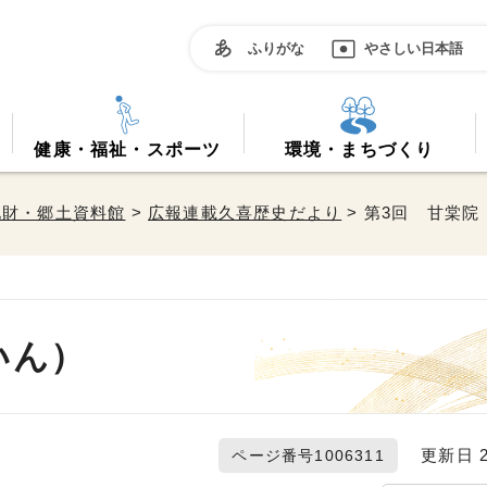
ふりがな
やさしい日本語
健康・福祉・スポーツ
環境・まちづくり
化財・郷土資料館
>
広報連載久喜歴史だより
> 第3回 甘棠
いん）
更新日 20
ページ番号1006311