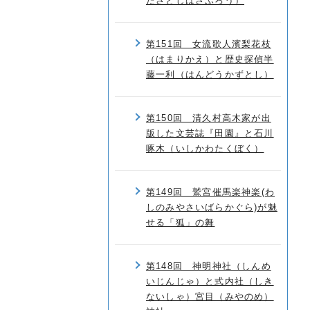
たさとしばさぶろう）
第151回 女流歌人濱梨花枝
（はまりかえ）と歴史探偵半
藤一利（はんどうかずとし）
第150回 清久村高木家が出
版した文芸誌『田園』と石川
啄木（いしかわたくぼく）
第149回 鷲宮催馬楽神楽(わ
しのみやさいばらかぐら)が魅
せる「狐」の舞
第148回 神明神社（しんめ
いじんじゃ）と式内社（しき
ないしゃ）宮目（みやのめ）