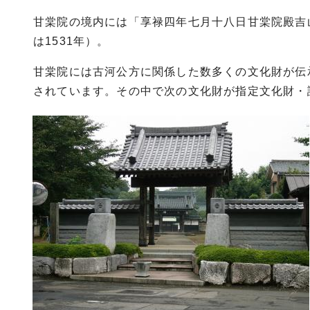
甘棠院の境内には「享禄四年七月十八日甘棠院殿吉
は1531年）。
甘棠院には古河公方に関係した数多くの文化財が伝
されています。その中で次の文化財が指定文化財・