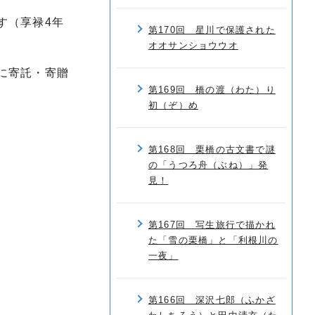
す（享禄4年
第170回 星川で保護された
オオサンショウウオ
に寄託・寄贈
第169回 橋の渡（わた）り
初（ぞ）め
第168回 栗橋の古文書で謎
の「うつろ舟（ぶね）」発
見！
第167回 写生旅行で描かれ
た「雪の栗橋」と「利根川の
一夜」
第166回 深沢七郎（ふかざ