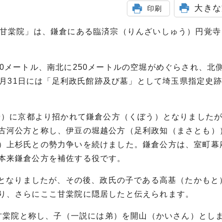
大きな
印刷
「甘棠院」は、鎌倉にある臨済宗（りんざいしゅう）円覚寺
0メートル、南北に250メートルの空堀がめぐらされ、北
）3月31日には「足利政氏館跡及び墓」として埼玉県指定史
49）に京都より招かれて鎌倉公方（くぼう）となりました
古河公方と称し、伊豆の堀越公方（足利政知（まさとも）
）上杉氏との勢力争いを続けました。鎌倉公方は、室町幕
本来鎌倉公方を補佐する役です。
方となりましたが、その後、政氏の子である高基（たかもと
り、さらにここ甘棠院に隠居したと伝えられます。
山甘棠院と称し、子（一説には弟）を開山（かいさん）とし