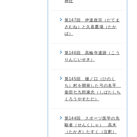
神社
第147回 伊達政宗（だてま
さむね）と久喜鷹場（たか
ば）
第146回 高輪寺遺跡（こう
りんじいせき）
第145回 樋ノ口（ひのく
ち）村を開発した弓の名手
柴田七九郎康忠（しばたしち
くろうやすただ）
第144回 スポーツ医学の先
駆者（せんくしゃ） 高木
（たかぎ）たすく（注釈）