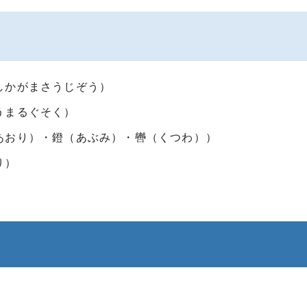
しかがまさうじぞう）
うまるぐそく）
あおり）・鐙（あぶみ）・轡（くつわ））
り）