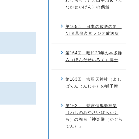
わしちろう）と田中清玄（た
なかせいげん）の偶然
第165回 日本の放送の要
NHK菖蒲久喜ラジオ放送所
第164回 昭和20年の本多静
六（ほんだせいろく）博士
第163回 吉羽天神社（よし
ばてんじんじゃ）の獅子舞
第162回 鷲宮催馬楽神楽
（わしのみやさいばらかぐ
ら）の舞台「神楽殿（かぐら
でん）」