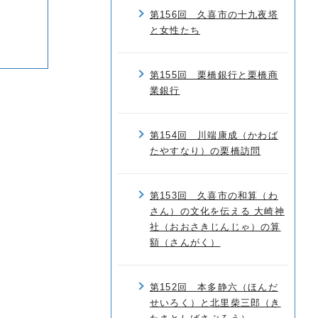
第156回 久喜市の十九夜塔
と女性たち
第155回 栗橋銀行と栗橋商
業銀行
第154回 川端康成（かわば
たやすなり）の栗橋訪問
第153回 久喜市の和算（わ
さん）の文化を伝える 大崎神
社（おおさきじんじゃ）の算
額（さんがく）
第152回 本多静六（ほんだ
せいろく）と北里柴三郎（き