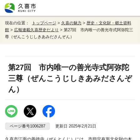
現在の位置：
トップページ
>
久喜の魅力
>
歴史・文化財・郷土資料
館
>
広報連載久喜歴史だより
> 第27回 市内唯一の善光寺式阿弥陀三
尊（ぜんこうじしきあみださんぞん）
第27回 市内唯一の善光寺式阿弥陀
三尊（ぜんこうじしきあみださんぞ
ん）
ページ番号1006287
更新日 2025年2月21日
久喜市江面の善徳寺（ぜんとくじ）には、市指定有形文化財の木