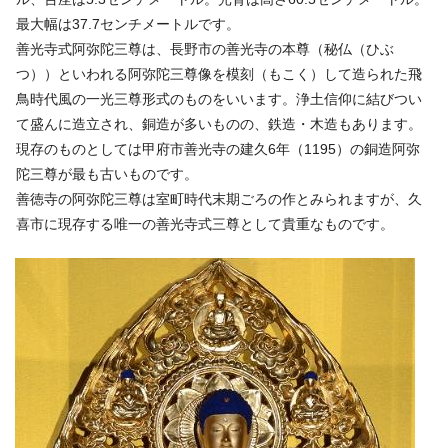
最大幅は37.7センチメートルです。
善光寺式阿弥陀三尊は、長野市の善光寺の本尊（秘仏（ひぶ
つ））といわれる阿弥陀三尊像を模刻（もこく）して造られた飛
鳥時代風の一光三尊形式のものをいいます。浄土信仰に結びつい
て盛んに造立され、銅造が多いものの、鉄造・木造もあります。
現存のものとしては甲府市善光寺の建久6年（1195）の銅造阿弥
陀三尊が最も古いものです。
善徳寺の阿弥陀三尊は室町時代末期ごろの作とみられますが、久
喜市に現存する唯一の善光寺式三尊として貴重なものです。