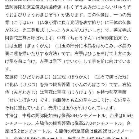
造阿弥陀如来立像及両脇侍像（もくぞうあみだにょらいりゅうぞ
うおよびりょうわきじぞう）があります。この仏像は、一つの光
背（こうはい）（仏像が背に負う光明を表す飾り）に三体の仏像
が並ぶ一光三尊形式（いっこうさんぞんけいしき）で、善光寺式
阿弥陀三尊と呼ばれます。中尊（ちゅうそん）は阿弥陀如来で、
目は玉眼（ぎょくがん）（目玉の部分に水晶をはめこみ、水晶の
裏に瞳を描いたりする方法）です。右手はひじを曲げて上方にあ
げ掌を前に向け、左手は垂下（すいか）して掌を前に向けていま
す。
左脇侍（ひだりわきじ）は宝冠（ほうかん）（宝石で飾った冠）
に化仏（けぶつ）を持つ観音菩薩（かんのんぼさつ）です。右脇
侍（みぎわきじ）は宝冠に宝瓶（ほうびょう）を持つ勢至菩薩
（せいしぼさつ）です。両脇侍とも左の掌を上に向け、右の掌を
それに重ねています。光背には五仏が付けられています。
寸法は、中尊の阿弥陀如来は像高38センチメートル、台座は6.5セ
ンチメートル。左脇侍の観音菩薩は像高27.8センチメートル、台
座は5.2センチメートル。右脇侍の勢至菩薩は像高28センチメート
ル、台座は5.3センチメートル。光背は高さ60.5センチメートル。