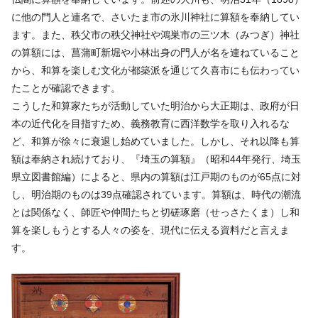
に他の門人と連名で、さいたま市の氷川神社に算額を奉納してい
ます。また、秩父市の秩父神社や鴻巣市の三ツ木（みつぎ）神社
の算額には、菖蒲町新堀や小林出身の門人が名を連ねていること
から、和算を楽しむ文化が都築派を通じて久喜市にも伝わってい
たことが確認できます。
こうした和算家たちが活動していた明治から大正期は、政府が日
本の近代化を目指すため、義務教育に西洋数学を取り入れるな
ど、和算が徐々に衰退し始めていました。しかし、それ以降も算
額は奉納され続けており、『埼玉の算額』（昭和44年発行、埼玉
県立図書館編）によると、県内の算額は江戸期のものが65点に対
し、明治期のものは39点確認されています。算額は、時代の潮流
とは関係なく、師匠や仲間たちと切磋琢磨（せっさたくま）し和
算を楽しもうとする人々の姿を、現代に伝える資料だと言えま
す。