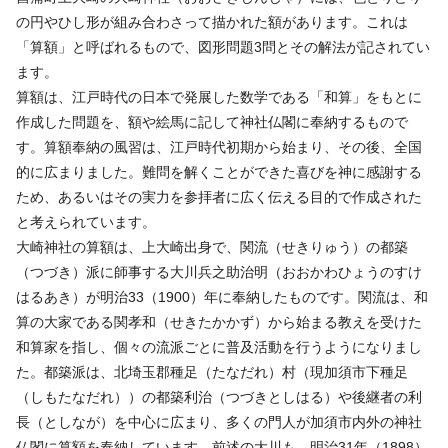
の円やひし形が組み合わさって描かれた額があります。これは
「算額」と呼ばれるもので、図形問題3問とその解法が記されてい
ます。
算額は、江戸時代の日本で発展した数学である「和算」をもとに
作成した問題を、額や絵馬に記して神社仏閣に奉納するもので
す。算額奉納の風習は、江戸時代初期から始まり、その後、全国
的に広まりました。難問を解くことができた喜びを神に感謝する
ため、あるいはその実力を参拝者に広く伝える目的で作成された
と考えられています。
大崎神社の算額は、上大崎出身で、関流（せきりゅう）の都築
（つづき）派に師事する大川兵之助治明（おおかわひょうのすけ
はるあき）が明治33（1900）年に奉納したものです。関流は、和
算の大家である関孝和（せきたかかず）から始まる教えを受けた
和算家を指し、個々の流派ごとに普及活動を行うようになりまし
た。都築派は、北埼玉郡種足（たなだれ）村（現加須市下種足
（しもたなだれ））の都築利治（つづきとしはる）や後継者の利
長（としなが）を中心に広まり、多くの門人が加須市内外の神社
仏閣に算額を奉納しています。前述の大川も、明治31年（1898）