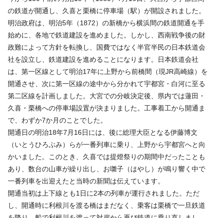
の鉄道が開通し、久喜と栗橋に停車場（駅）が開設されました。
明治政府は、明治5年（1872）の新橋から横浜間の鉄道開通を手
始めに、各地で鉄道建設を進めました。しかし、西南戦争後の財
政難によって方針を転換し、国費ではなく半官半民の日本鉄道会
社を設立し、鉄道建設を進めることになります。日本鉄道会社
は、第一区線として明治17年に上野から前橋間（現JR高崎線）を
開通させ、次に第一区線の途中から分かれて宇都宮・白河に至る
第二区線を計画しました。大宮での分岐決定後、県内では蓮田・
久喜・栗橋への停車場設置が決まりました。工事着工から開通ま
で、わずか7か月のことでした。
開通日の明治18年7月16日には、後に総理大臣となる伊藤博文
（いとうひろぶみ）らが一番列車に乗り、上野から宇都宮へと向
かいました。このとき、久喜では提燈祭りの期間中だったことも
あり、数台の山車が繰り出し、お囃子（はやし）が鳴り響く中で
一番列車を出迎えたと当時の新聞は伝えています。
開通当初は上下線とも1日に2本の列車が運行されました。ただ
し、開通時に利根川を渡る橋はまだなく、乗客は栗橋で一旦鉄道
を降り、船で利根川を渡って対岸から再び鉄道に乗り直しまし