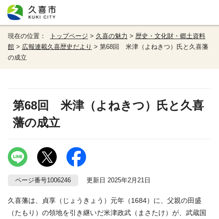
現在の位置：
トップページ
>
久喜の魅力
>
歴史・文化財・郷土資料
館
>
広報連載久喜歴史だより
> 第68回 米津（よねきつ）氏と久喜藩
の成立
第68回 米津（よねきつ）氏と久喜
藩の成立
ページ番号1006246
更新日 2025年2月21日
久喜藩は、貞享（じょうきょう）元年（1684）に、父親の田盛
（たもり）の領地を引き継いだ米津政武（まさたけ）が、武蔵国