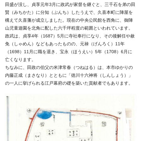
田盛が没し、貞享元年3月に政武が家督を継ぐと、三千石を弟の田
賢（みちかた）に分知（ぶんち）したうえで、久喜本町に陣屋を
構えて久喜藩が成立しました。現在の中央公民館を西角に、御陣
山児童遊園を北角に配した六千坪程度の範囲といわれています。
政武は、貞享4年（1687）5月に寺社奉行になり、その後解任や赦
免（しゃめん）などもあったものの、元禄（げんろく）11年
（1698）11月に職を退き、宝永（ほうえい）5年（1708）6月に
亡くなります。
ちなみに、田政の伯父の米津常春（つねはる）は、本市ゆかりの
内藤正成（まさなり）とともに「徳川十六神将（しんしょう）」
の一人に挙げられる江戸幕府の礎を築いた貢献者でもあります。