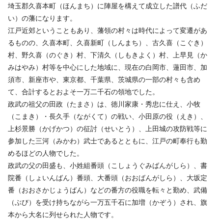
埼玉郡久喜本町（ほんまち）に陣屋を構えて成立した譜代（ふだ
い）の藩になります。
江戸近郊ということもあり、藩領の村々は時代によって変遷があ
るものの、久喜本町、久喜新町（しんまち）、古久喜（こぐき）
村、野久喜（のぐき）村、下清久（しもきよく）村、上早見（か
みはやみ）村等を中心にした地域に、現在の白岡市、蓮田市、加
須市、新座市や、東京都、千葉県、茨城県の一部の村々も含め
て、合計するとおよそ一万二千石の領地でした。
政武の祖父の田政（たまさ）は、徳川家康・秀忠に仕え、小牧
（こまき）・長久手（ながくて）の戦い、小田原の役（えき）、
上杉景勝（かげかつ）の征討（せいとう）、上田城の攻防戦等に
参加した三河（みかわ）武士であるとともに、江戸の町奉行も勤
めるほどの人物でした。
政武の父の田盛も、小姓組番頭（こしょうぐみばんがしら）、書
院番（しょいんばん）番頭、大番頭（おおばんがしら）、大坂定
番（おおさかじょうばん）などの番方の役職を転々と勤め、武備
（ぶび）を受け持ちながら一万五千石に加増（かぞう）され、旗
本から大名に列せられた人物です。