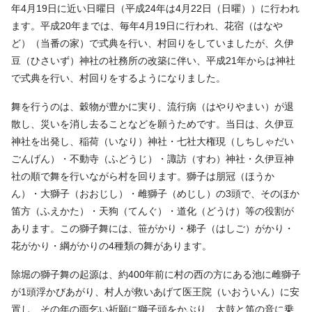
年4月19日に近い日曜日（平成24年は4月22日（日曜））に行われ
ます。平成20年までは、毎年4月19日に行われ、花宿（はなや
ど）（当番の家）で式典を行い、村回りをしていましたが、久伊
豆（ひさいず）神社の社務所の改築に伴い、平成21年からは神社
で式典を行い、村回りをするようになりました。
舞を行うのは、穀物が豊かに実り、流行病（はやりやまい）が退
散し、災いを消し去ることなどを願うためです。当日は、久伊豆
神社を出発し、稲荷（いなり）神社・七社大権現（しちしゃだい
ごんげん）・不動寺（ふどうじ）・諏訪（すわ）神社・久伊豆神
社の順で舞を行いながら村を回ります。獅子は朋冠（ほうか
ん）・大獅子（おおじし）・雌獅子（めじし）の3頭で、そのほか
笛方（ふえかた）・天狗（てんぐ）・道化（どうけ）等の役割が
あります。この獅子舞には、笹がかり・梯子（はしご）がかり・
花がかり・綱がかりの4種類の舞があります。
除堀の獅子舞の起源は、約400年前に村の西の方にある池に雌獅子
が1頭浮かびあがり、村人が救いあげて医王院（いおういん）に安
置し、その年の雨乞い祈願に獅子頭をかぶり、太鼓と笛の音に乗