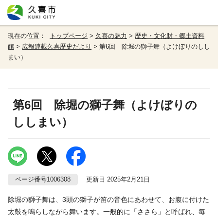
現在の位置：
トップページ
>
久喜の魅力
>
歴史・文化財・郷土資料
館
>
広報連載久喜歴史だより
> 第6回 除堀の獅子舞（よけぼりのしし
まい）
第6回 除堀の獅子舞（よけぼりの
ししまい）
ページ番号1006308
更新日 2025年2月21日
除堀の獅子舞は、3頭の獅子が笛の音色にあわせて、お腹に付けた
太鼓を鳴らしながら舞います。一般的に「ささら」と呼ばれ、毎