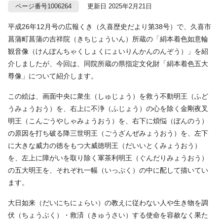
ページ番号1006264
更新日 2025年2月21日
平成26年12月号の広報くき（久喜歴史だより第38号）で、久喜市
菖蒲町菖蒲の吉祥院（きちじょういん）所蔵の「絹本着色如意輪
観音像（けんぽんちゃくしょくにょいりんかんのんぞう）」を紹
介しましたが、今回は、同院所蔵の県指定文化財「絹本着色五大
尊像」について紹介します。
この絵は、画面中央に衆生（しゅじょう）を救う不動明王（ふど
うみょうおう）を、右上に不浄（ふじょう）の心を除く金剛夜叉
明王（こんごうやしゃみょうおう）を、右下に煩悩（ぼんのう）
の原因を打ち破る降三世明王（ごうざんぜみょうおう）を、左下
に大きな威力の徳をもつ大威徳明王（だいいとくみょうおう）
を、左上に障がいを取り除く軍茶利明王（ぐんだりみょうおう）
の五大明王を、それぞれ一幅（いっぷく）の中に配して描いてい
ます。
大日如来（だいにちにょらい）の教えに従わない人や生き物を調
伏（ちょうぶく）・救済（きゅうさい）する使命を容赦なく果た