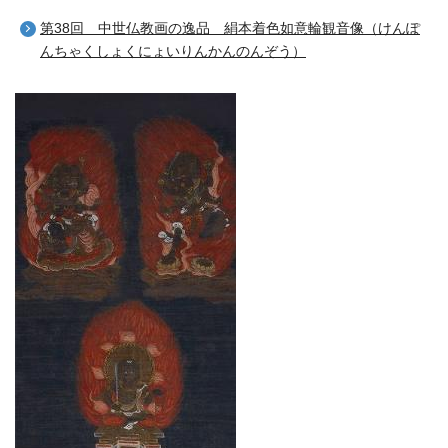
第38回 中世仏教画の逸品 絹本着色如意輪観音像（けんぽ
んちゃくしょくにょいりんかんのんぞう）