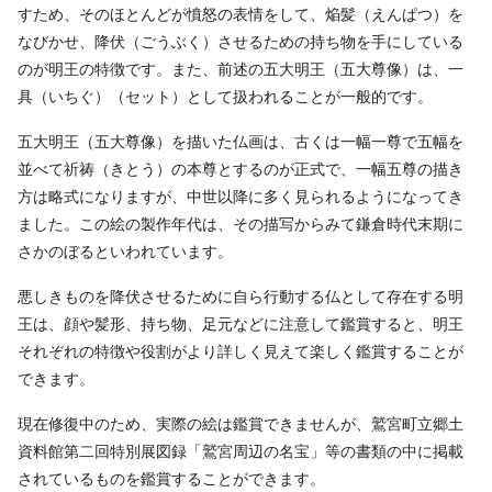
すため、そのほとんどが憤怒の表情をして、焔髪（えんぱつ）を
なびかせ、降伏（ごうぶく）させるための持ち物を手にしている
のが明王の特徴です。また、前述の五大明王（五大尊像）は、一
具（いちぐ）（セット）として扱われることが一般的です。
五大明王（五大尊像）を描いた仏画は、古くは一幅一尊で五幅を
並べて祈祷（きとう）の本尊とするのが正式で、一幅五尊の描き
方は略式になりますが、中世以降に多く見られるようになってき
ました。この絵の製作年代は、その描写からみて鎌倉時代末期に
さかのぼるといわれています。
悪しきものを降伏させるために自ら行動する仏として存在する明
王は、顔や髪形、持ち物、足元などに注意して鑑賞すると、明王
それぞれの特徴や役割がより詳しく見えて楽しく鑑賞することが
できます。
現在修復中のため、実際の絵は鑑賞できませんが、鷲宮町立郷土
資料館第二回特別展図録「鷲宮周辺の名宝」等の書類の中に掲載
されているものを鑑賞することができます。