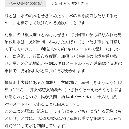
ページ番号1006267
更新日 2025年2月21日
堰とは、水の流れをせき止めたり、水の量を調節したりするた
め、川を横断して設けられる施設のことです。
利根川の利根大堰（とねおおぜき）（行田市）から取り入れた見
沼代用水は、見沼田圃（みぬまたんぼ）（さいたま市）を目指し
て下っていきます。利根川から約3キロメートルで星川（ほしか
わ）に合流し、行田市を縦断、加須市と鴻巣市の市境を通り抜
け、星川の合流地点から約16キロメートル下った菖蒲総合支所の
東側で、見沼代用水と星川に再び分かれます。
菖蒲町上大崎にある八間堰と十六間堰は、享保（きょうほう）12
年（1727）、井沢弥惣兵衛為永（いざわやそべえためなが）によ
り造られたもので、幅が八間（約14.4メートル）、十六間（約
28.8メートル）であることに由来します。
この二つの堰は、流入口（りゅうにゅうぐち）に当たる元圦（も
といり）と共に、見沼代用水における最も重要な施設で、現在も
適時開閉して水を制御しています。