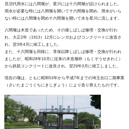
見沼代用水には八間堰が、星川には十六間堰が設けられました。
用水が必要な時には八間堰を開いて十六間堰を閉め、用水がいら
ない時には八間堰を閉め十六間堰を開いて水を星川に流します。
八間堰は木造であったため、その後しばしば修理・交換が行わ
れ、大正2年（1913）12月にレンガおよびコンクリートに改造さ
れ、翌3年4月に竣工しました。
また、十六間堰も同様に、享保以降しばしば修理・交換が行われ
ましたが、昭和28年10月に従来の木造堰枠（もくぞうせきわく）
から鉄筋コンクリートに改良され、翌29年3月に竣工しました。
現在の堰は、ともに昭和53年から平成7年までの埼玉合口二期事業
（さいたまごうぐちにきじぎょう）により造り替えたものです。