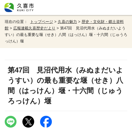
現在の位置：
トップページ
>
久喜の魅力
>
歴史・文化財・郷土資料
館
>
広報連載久喜歴史だより
> 第47回 見沼代用水（みぬまだいよう
すい）の最も重要な堰（せき）八間（はっけん）堰・十六間（じゅうろ
っけん）堰
第47回 見沼代用水（みぬまだいよ
うすい）の最も重要な堰（せき）八
間（はっけん）堰・十六間（じゅう
ろっけん）堰