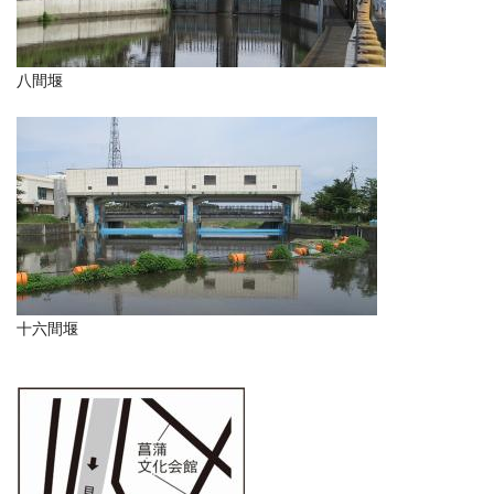
八間堰
十六間堰