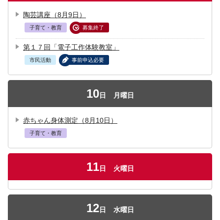
陶芸講座（8月9日）
子育て・教育
募集終了
第１７回「電子工作体験教室」
市民活動
事前申込必要
10
日
月曜日
赤ちゃん身体測定（8月10日）
子育て・教育
11
日
火曜日
12
日
水曜日