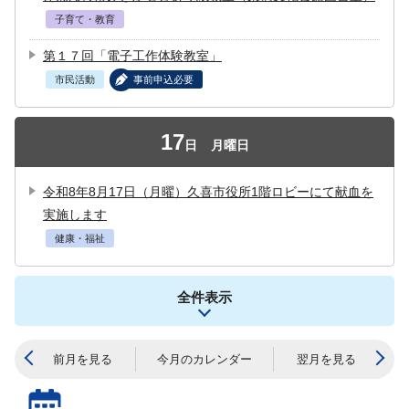
子育て・教育
第１７回「電子工作体験教室」
市民活動
事前申込必要
17
日
月曜日
令和8年8月17日（月曜）久喜市役所1階ロビーにて献血を
実施します
健康・福祉
全件表示
前月を見る
今月のカレンダー
翌月を見る