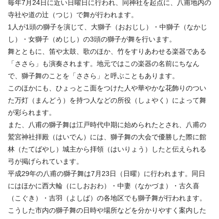
毎年7月24日に近い日曜日に行われ、同神社を起点に、八甫地内の
寺社や道の辻（つじ）で舞が行われます。
1人が1頭の獅子を演じて、大獅子（おおじし）・中獅子（なかじ
し）・女獅子（めじし）の3頭の獅子が舞を行います。
舞とともに、笛や太鼓、歌のほか、竹をすりあわせる楽器である
「ささら」も演奏されます。地元ではこの楽器の名前にちなん
で、獅子舞のことを「ささら」と呼ぶこともあります。
このほかにも、ひょっとこ面をつけた人や華やかな花飾りのつい
た万灯（まんどう）を持つ人などの所役（しょやく）によって舞
が彩られます。
また、八甫の獅子舞は江戸時代中期に始められたとされ、八甫の
鷲宮神社拝殿（はいでん）には、獅子舞の大会で優勝した際に館
林（たてばやし）城主から拝領（はいりょう）したと伝えられる
弓が掲げられています。
平成29年の八甫の獅子舞は7月23日（日曜）に行われます。同日
にはほかに西大輪（にしおおわ）・中妻（なかづま）・古久喜
（こぐき）・吉羽（よしば）の各地区でも獅子舞が行われます。
こうした市内の獅子舞の日時や場所などを分かりやすく案内した