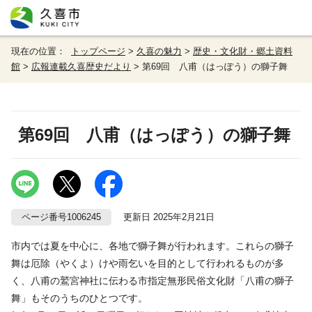
現在の位置：
トップページ
>
久喜の魅力
>
歴史・文化財・郷土資料
館
>
広報連載久喜歴史だより
> 第69回 八甫（はっぽう）の獅子舞
第69回 八甫（はっぽう）の獅子舞
ページ番号1006245
更新日 2025年2月21日
市内では夏を中心に、各地で獅子舞が行われます。これらの獅子
舞は厄除（やくよ）けや雨乞いを目的として行われるものが多
く、八甫の鷲宮神社に伝わる市指定無形民俗文化財「八甫の獅子
舞」もそのうちのひとつです。