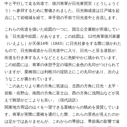
中と平行して走る街道で、徳川将軍が日光東照宮（とうしょうぐ
う）へ参拝するために整備されました。日光御成道は江戸城を起
点にして岩槻城を経て、幸手宿の手前で日光道中と合流します。
これらの街道を描いた絵図の一つに、国立公文書館が所蔵してい
る「日光道中絵図」があります。この絵図は、12代将軍徳川家慶
（いえよし）が天保14年（1843）に日光社参をする際に描かれた
もので、日光御成道から日光道中に入り、日光へと至る道筋が、
街道を行き来する人々などとともに色鮮やかに描かれています。
この絵図には、将軍の休憩予定の場所に金色の丸印がつけられて
いますが、栗橋宿には利根川の堤防上にこの丸印があり、次のよ
うなことが書かれています。
「このあたりより東の方角に筑波山、北西の方角に日光・太平・
岩船・佐野山、南西の方角に富士山、西の方角に浅間山などが見
えて眺望がどこよりも良い」（現代語訳）
関東地方周辺の山々を一望できる栗橋からの眺めを賞賛していま
す。将軍が実際に栗橋を通行した際、これらの景色が見えたのか
は定かではありませんが、これからの季節は、季節風の影響で遠