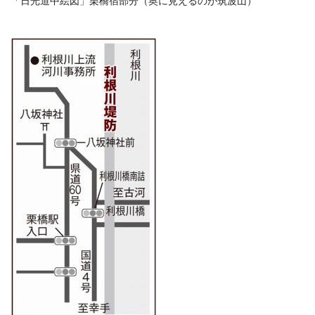
「日光道中絵図」栗橋宿部分（奥に見えるのが筑波山）