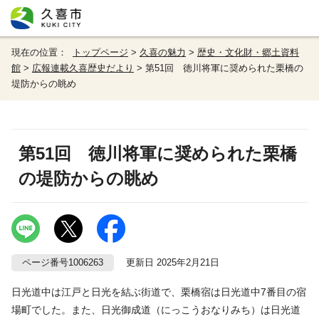
現在の位置：
トップページ
>
久喜の魅力
>
歴史・文化財・郷土資料
館
>
広報連載久喜歴史だより
> 第51回 徳川将軍に奨められた栗橋の
堤防からの眺め
第51回 徳川将軍に奨められた栗橋
の堤防からの眺め
ページ番号1006263
更新日 2025年2月21日
日光道中は江戸と日光を結ぶ街道で、栗橋宿は日光道中7番目の宿
場町でした。また、日光御成道（にっこうおなりみち）は日光道