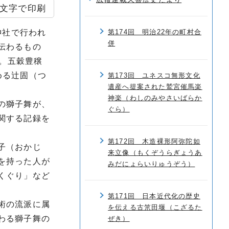
文字で印刷
神社で行われ
第174回 明治22年の町村合
併
伝わるもの
す。五穀豊穣
める辻固（つ
第173回 ユネスコ無形文化
遺産へ提案された鷲宮催馬楽
神楽（わしのみやさいばらか
の獅子舞が、
ぐら）
関する記録を
第172回 木造裸形阿弥陀如
子（おかじ
来立像（もくぞうらぎょうあ
を持った人が
みだにょらいりゅうぞう）
くぐり」など
第171回 日本近代化の歴史
術の流派に属
を伝える古笊田堰（こざるた
わる獅子舞の
ぜき）