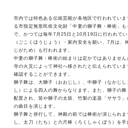
市内では特色ある伝統芸能が各地区で行われています
る市指定無形民俗文化財「中妻の獅子舞・棒術」も
で、かつては毎年7月25日と10月19日に行われ
（ごこくほうじょう）・家内安全を願い、7月は、
じがため）も行われます。
中妻の獅子舞・棒術の始まりは定かではありません
寺の火災によって神社へ移されたと伝えられていま
確認することができます。
獅子舞は、大獅子（おおじし）、中獅子（なかじし
し）による四人の舞からなります。また、獅子の舞
配置され、笛や獅子の太鼓、竹製の楽器「ササラ」
の曲目を演じます。
獅子舞と併行して、神殿の前では棒術が演じられま
し、太刀（たち）と六尺棒（ろくしゃくぼう）を手