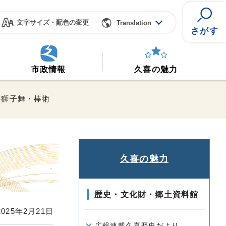
文字サイズ・配色の変更
Translation
さがす
市政情報
久喜の魅力
の獅子舞・棒術
久喜の魅力
歴史・文化財・郷土資料館
25年2月21日
広報連載久喜歴史だより