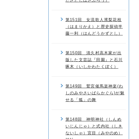
たさとしばさぶろう）
第151回 女流歌人濱梨花枝
（はまりかえ）と歴史探偵半
藤一利（はんどうかずとし）
第150回 清久村高木家が出
版した文芸誌『田園』と石川
啄木（いしかわたくぼく）
第149回 鷲宮催馬楽神楽(わ
しのみやさいばらかぐら)が魅
せる「狐」の舞
第148回 神明神社（しんめ
いじんじゃ）と式内社（しき
ないしゃ）宮目（みやのめ）