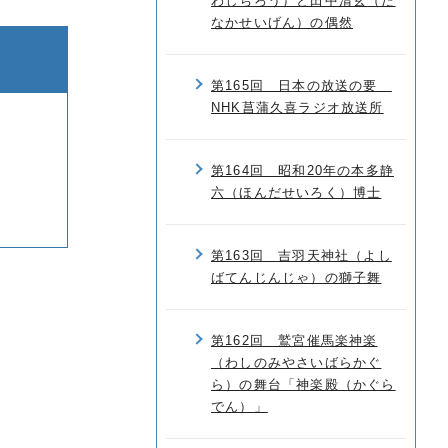
わしちろう）と田中清玄（た
なかせいげん）の偶然
第165回 日本の放送の要
NHK菖蒲久喜ラジオ放送所
第164回 昭和20年の本多静
六（ほんだせいろく）博士
第163回 吉羽天神社（よし
ばてんじんじゃ）の獅子舞
第162回 鷲宮催馬楽神楽
（わしのみやさいばらかぐ
ら）の舞台「神楽殿（かぐら
でん）」