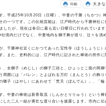
大きな
印刷
。平成25年10月20日（日曜）、中妻の千勝（ちかつ）
その一つです。この伝統芸能は、江戸時代から千勝神社に
ていましたが、現在は各日に最も近い日曜日に行われていま
神社境内だけでなく、中妻地内を獅子舞が巡り、辻々を清
が、千勝神社近くにかつてあった宝性寺（ほうしょうじ）
す。また、史料的には、江戸時代に記された棒術の所作に
）、女獅子（めじし）の獅子三頭と、ひょっとこ面の岡獅
う周囲には「バレン」とよばれる万灯（まんとう）の飾り
の囃子（はやし）にあわせて「梵天（ぼんでん）」、「輪
す。中妻の棒術は新香取流（しんかとりりゅう）という棒
にした二人一組が勇壮な渡り合いを披露します。市内に伝