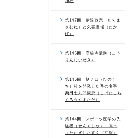
神社
第147回 伊達政宗（だてま
さむね）と久喜鷹場（たか
ば）
第146回 高輪寺遺跡（こう
りんじいせき）
第145回 樋ノ口（ひのく
ち）村を開発した弓の名手
柴田七九郎康忠（しばたしち
くろうやすただ）
第144回 スポーツ医学の先
駆者（せんくしゃ） 高木
（たかぎ）たすく（注釈）