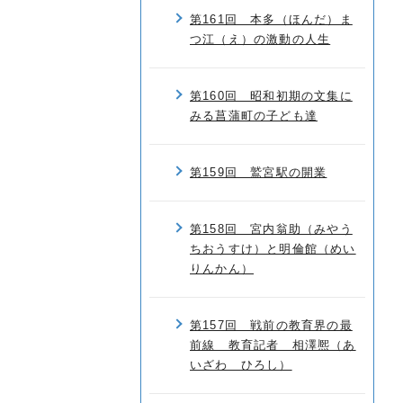
第161回 本多（ほんだ）ま
つ江（え）の激動の人生
第160回 昭和初期の文集に
みる菖蒲町の子ども達
第159回 鷲宮駅の開業
第158回 宮内翁助（みやう
ちおうすけ）と明倫館（めい
りんかん）
第157回 戦前の教育界の最
前線 教育記者 相澤熈（あ
いざわ ひろし）