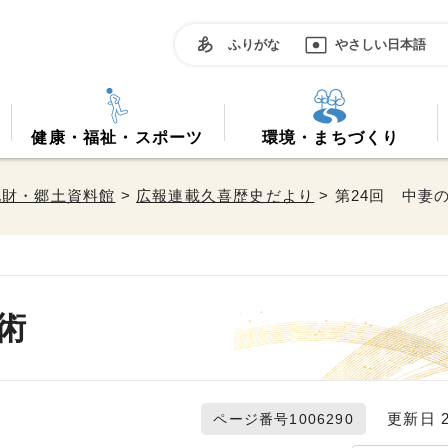
ふりがな
やさしい日本語
健康・福祉・スポーツ
環境・まちづくり
化財・郷土資料館
>
広報連載久喜歴史だより
> 第24回 中妻
術
更新日 20
ページ番号1006290