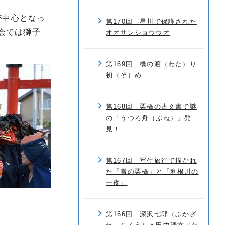
が中心となっ
第170回 星川で保護された
会では獅子
オオサンショウウオ
第169回 橋の渡（わた）り
初（ぞ）め
第168回 栗橋の古文書で謎
の「うつろ舟（ぶね）」発
見！
第167回 写生旅行で描かれ
た「雪の栗橋」と「利根川の
一夜」
第166回 深沢七郎（ふかざ