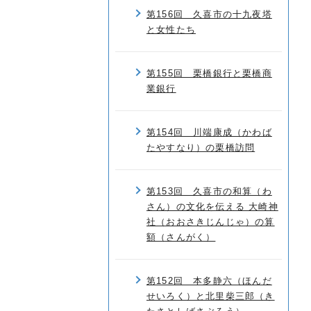
第156回 久喜市の十九夜塔
と女性たち
第155回 栗橋銀行と栗橋商
業銀行
第154回 川端康成（かわば
たやすなり）の栗橋訪問
第153回 久喜市の和算（わ
さん）の文化を伝える 大崎神
社（おおさきじんじゃ）の算
額（さんがく）
第152回 本多静六（ほんだ
せいろく）と北里柴三郎（き