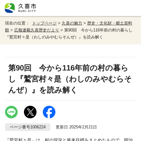
現在の位置：
トップページ
>
久喜の魅力
>
歴史・文化財・郷土資料
館
>
広報連載久喜歴史だより
> 第90回 今から116年前の村の暮らし
『鷲宮村々是（わしのみやむらそんぜ）』を読み解く
第90回 今から116年前の村の暮ら
し『鷲宮村々是（わしのみやむらそ
んぜ）』を読み解く
ページ番号1006224
更新日 2025年2月21日
『鷲宮村々是』は、村の現況と将来目標をまとめたもので、明治