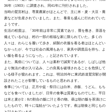
36年（1903）に調査され、同41年に刊行されました。
当時の鷲宮村は、専業農家がほとんどで、主に米・麦・大豆・蕎
麦などが生産されていました。また、養蚕も盛んに行われていた
ようです。
生活の程度は、「30年前は非常に質素であり、畳を敷き、茶器を
備えているのは、村の一部の裕福な家に限られていた。多くの
人々は、わらじを履いて歩き、絹製の衣服を着る者はほとんどい
なかったが、今では社会の風潮もあり、家具や調度品を持ち、よ
い服を着るようになった。」と記されています。
また、風俗については、人々は素朴で誠実であるが、しばしば他
より無法の者が入り込み、この良風を破壊されることを危惧して
いる様子が窺われます。これは、明治35年に東武鉄道鷲宮駅が開
設されたことが影響しているものと思われます。
食事については、正月や盆・祭日には白米、赤飯、うどん、もち
などを食べていましたが、日常の食事は質素なものでした。平日
は米と麦が2：8の割合の飯に汁と香の物。昼は朝の飯を茶漬けに
したもので、時々に塩鮭がついたようです。夜は朝食と同じもの
と記されています。