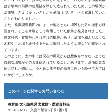
は古墳時代前期の住居跡を壊して造られていたため、この場所が
居住域（きょじゅういき）から墓域（ぼいき）へと変遷していた
ことがわかりました。
また、発掘調査範囲内には、台地とともに埋没した谷の地形も確
認され、そこを水場として利用していた痕跡が発見されました。
縄文時代・古墳時代それぞれの痕跡があり、足場を組んだような
木材や、水場を維持するために掘削したような跡などが確認され
ています。
このように、土の中には現在の風景からは想像もつかないような
複雑な環境がそのまま残されていることがあります。菖蒲総合支
所に訪れた際には、今と異なる当時の風景に思いを馳せてみては
いかがでしょうか。
このページに関する
お問い合わせ
教育部 文化振興課 文化財・歴史資料係
〒340-0295 久喜市鷲宮6丁目1番1号