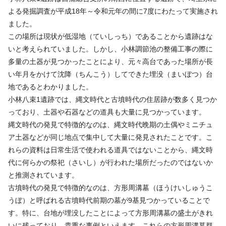
よる発掘調査が平成18年～令和元年の間に7度にわたって実施され
ました。
この場所は現状が低湿地（ていしっち）であることから遺跡はな
いと考えられていました。しかし、小林調節池の整備工事の際に
多量の土器が見つかったことにより、元々高台であった場所が長
い年月をかけて沈降（ちんこう）してできた埋没（まいぼつ）台
地であるとわかりました。
小林八束1遺跡では、縄文時代と古墳時代の住居跡が数多く見つか
っており、土器や石器などの道具も大量に見つかっています。
縄文時代の発見で特徴的なのは、縄文時代晩期の土偶やミニチュ
ア土器などが同じ地点で集中して大量に発見されたことです。こ
れらの資料は日常生活で使われる道具ではないことから、縄文時
代に何らかの祭祀（さいし）が行われた場所だったのではないか
と推測されています。
古墳時代の発見で特徴的なのは、方形周溝墓（ほうけいしゅうこ
うぼ）と呼ばれる古墳時代前期の墓が9基見つかっていることで
す。特に、台地が埋没したことによって方形周溝墓の盛土がきれ
いに残っており、貴重な事例といえます。これらの方形周溝墓群