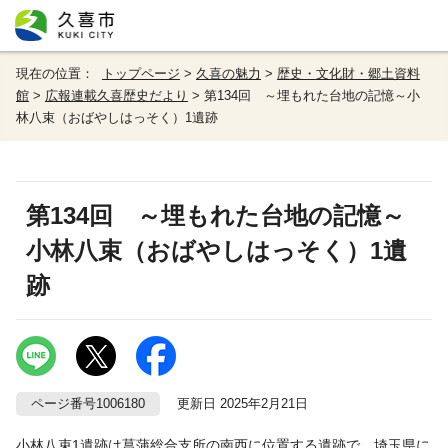
現在の位置：
トップページ
>
久喜の魅力
>
歴史・文化財・郷土資料
館
>
広報連載久喜歴史だより
> 第134回 ～埋もれた台地の記憶～小
林八束（おばやしはっそく）1遺跡
第134回 ～埋もれた台地の記憶～
小林八束（おばやしはっそく）1遺
跡
ページ番号1006180
更新日 2025年2月21日
小林八束1遺跡は菖蒲総合支所の南西に位置する遺跡で、埼玉県に