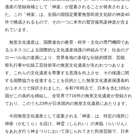
遺産の登録候補として「神楽」が提案されることが発表されまし
た。この「神楽」は、全国の国指定重要無形民俗文化財の神楽40
件で構成されるもので、その一つに本市の鷲宮催馬楽神楽が含ま
れています。
無形文化遺産は、国際連合の教育・科学・文化の専門機関であ
るユネスコによる国際的な文化遺産保護の枠組みです。社会のグ
ローバル化の進展により、世界各地の多様な伝統的慣習、芸能、
祭礼行事や伝統工芸技術等の無形文化遺産が失われつつありま
す。これらの文化遺産を尊重する意識を向上させ、その保護に関
する国際協力を促進することを目的とした無形文化遺産保護条約
がユネスコで採択されました。令和7年時点で、日本を含む185か
国がこの条約を締結し、全世界で716件の無形文化遺産が登録され
ており、このうち23件が日本国内の無形文化遺産にあたります。
今回無形文化遺産として提案される「神楽」は、特定の場所に
神座（かむくら）を設け、神霊（しんれい）の来臨（らいりん）
をあおぎ行う神まつりにおいて演じられてきた民俗芸能で、日本