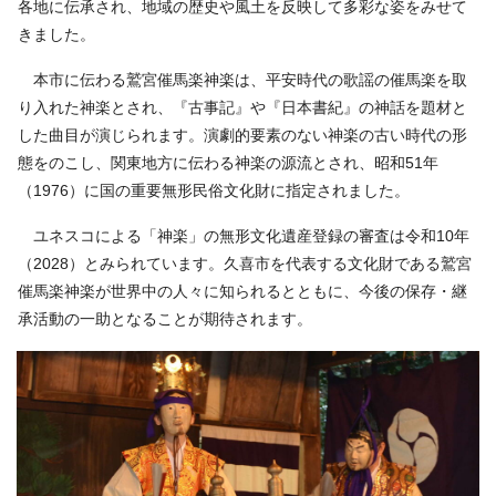
各地に伝承され、地域の歴史や風土を反映して多彩な姿をみせて
きました。
本市に伝わる鷲宮催馬楽神楽は、平安時代の歌謡の催馬楽を取
り入れた神楽とされ、『古事記』や『日本書紀』の神話を題材と
した曲目が演じられます。演劇的要素のない神楽の古い時代の形
態をのこし、関東地方に伝わる神楽の源流とされ、昭和51年
（1976）に国の重要無形民俗文化財に指定されました。
ユネスコによる「神楽」の無形文化遺産登録の審査は令和10年
（2028）とみられています。久喜市を代表する文化財である鷲宮
催馬楽神楽が世界中の人々に知られるとともに、今後の保存・継
承活動の一助となることが期待されます。