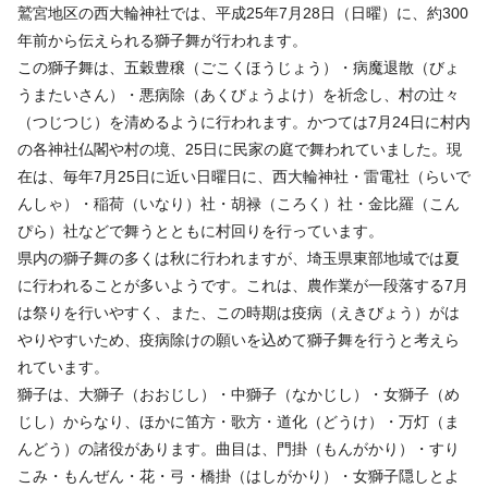
鷲宮地区の西大輪神社では、平成25年7月28日（日曜）に、約300
年前から伝えられる獅子舞が行われます。
この獅子舞は、五穀豊穣（ごこくほうじょう）・病魔退散（びょ
うまたいさん）・悪病除（あくびょうよけ）を祈念し、村の辻々
（つじつじ）を清めるように行われます。かつては7月24日に村内
の各神社仏閣や村の境、25日に民家の庭で舞われていました。現
在は、毎年7月25日に近い日曜日に、西大輪神社・雷電社（らいで
んしゃ）・稲荷（いなり）社・胡禄（ころく）社・金比羅（こん
ぴら）社などで舞うとともに村回りを行っています。
県内の獅子舞の多くは秋に行われますが、埼玉県東部地域では夏
に行われることが多いようです。これは、農作業が一段落する7月
は祭りを行いやすく、また、この時期は疫病（えきびょう）がは
やりやすいため、疫病除けの願いを込めて獅子舞を行うと考えら
れています。
獅子は、大獅子（おおじし）・中獅子（なかじし）・女獅子（め
じし）からなり、ほかに笛方・歌方・道化（どうけ）・万灯（ま
んどう）の諸役があります。曲目は、門掛（もんがかり）・すり
こみ・もんぜん・花・弓・橋掛（はしがかり）・女獅子隠しとよ