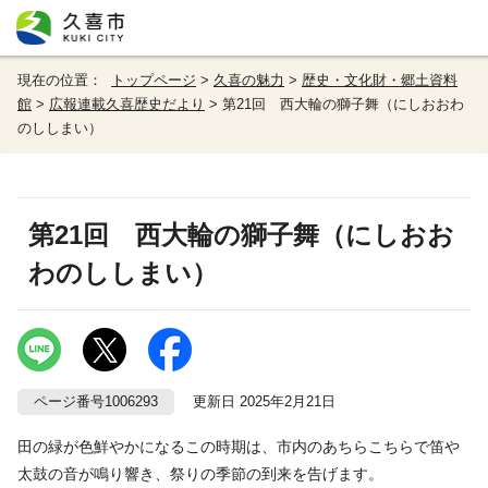
現在の位置：
トップページ
>
久喜の魅力
>
歴史・文化財・郷土資料
館
>
広報連載久喜歴史だより
> 第21回 西大輪の獅子舞（にしおおわ
のししまい）
第21回 西大輪の獅子舞（にしおお
わのししまい）
ページ番号1006293
更新日 2025年2月21日
田の緑が色鮮やかになるこの時期は、市内のあちらこちらで笛や
太鼓の音が鳴り響き、祭りの季節の到来を告げます。