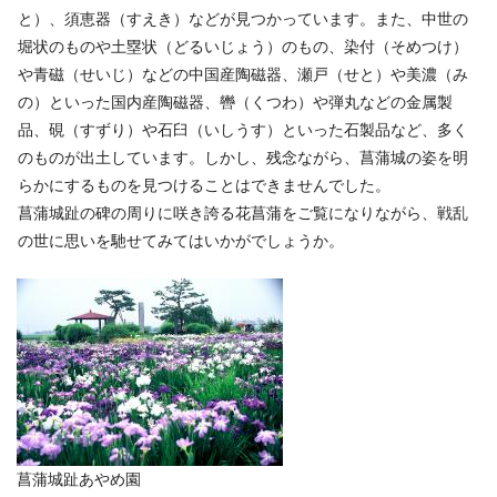
と）、須恵器（すえき）などが見つかっています。また、中世の
堀状のものや土塁状（どるいじょう）のもの、染付（そめつけ）
や青磁（せいじ）などの中国産陶磁器、瀬戸（せと）や美濃（み
の）といった国内産陶磁器、轡（くつわ）や弾丸などの金属製
品、硯（すずり）や石臼（いしうす）といった石製品など、多く
のものが出土しています。しかし、残念ながら、菖蒲城の姿を明
らかにするものを見つけることはできませんでした。
菖蒲城趾の碑の周りに咲き誇る花菖蒲をご覧になりながら、戦乱
の世に思いを馳せてみてはいかがでしょうか。
菖蒲城趾あやめ園