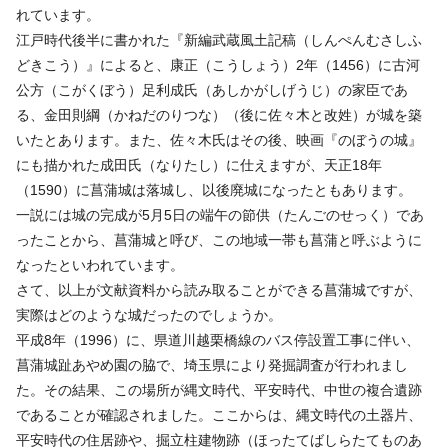
れています。
江戸時代後半に書かれた『新編武蔵風土記稿（しんぺんむさしふ
どきこう）』によると、康正（こうしょう）2年（1456）に古河
公方（こがくぼう）足利成氏（あしかがしげうじ）の家臣であ
る、金田則綱（かねだのりつな）（後に佐々木と改姓）が城を築
いたとあります。また、佐々木氏はその後、映画『のぼうの城』
にも描かれた成田氏（なりたし）に仕えますが、天正18年
（1590）に菖蒲城は落城し、以後廃城になったともあります。
一説には城の完成が5月5日の端午の節供（たんごのせっく）であ
ったことから、菖蒲城と呼び、この地域一帯も菖蒲と呼ぶように
なったといわれています。
さて、以上が文献資料から読み取ることができる菖蒲城ですが、
実際はどのような城だったのでしょうか。
平成8年（1996）に、県道川越栗橋線のバス停設置工事に伴い、
菖蒲城趾あやめ園の脇で、埼玉県により発掘調査が行われまし
た。その結果、この場所が縄文時代、平安時代、中世の複合遺跡
であることが確認されました。ここからは、縄文時代の土器片、
平安時代の住居跡や、掘立柱建物跡（ほったてばしらたてものあ