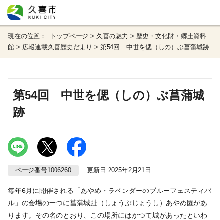
現在の位置：
トップページ
>
久喜の魅力
>
歴史・文化財・郷土資料
館
>
広報連載久喜歴史だより
> 第54回 中世を偲（しの）ぶ菖蒲城跡
第54回 中世を偲（しの）ぶ菖蒲城
跡
ページ番号1006260
更新日 2025年2月21日
毎年6月に開催される「あやめ・ラベンダーのブルーフェスティバ
ル」の会場の一つに菖蒲城趾（しょうぶじょうし）あやめ園があ
ります。その名のとおり、この場所にはかつて城があったといわ