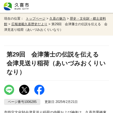
現在の位置：
トップページ
>
久喜の魅力
>
歴史・文化財・郷土資料
館
>
広報連載久喜歴史だより
> 第29回 会津藩士の伝説を伝える 会
津見送り稲荷（あいづみおくりいなり）
第29回 会津藩士の伝説を伝える
会津見送り稲荷（あいづみおくりい
なり）
ページ番号1006285
更新日 2025年2月21日
市指定文化財会津見送り稲荷の内殿および神体は、久喜市栗橋東