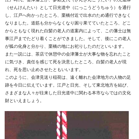
（せんけんたい）として日光道中（にっこうどうちゅう）を通行
し、江戸へ向かったところ、栗橋付近で出水のため通行できなく
なりました。道筋も分からなくなり困り果てていたところ、どこ
からともなく現れた白髪の老人の道案内によって、この藩士は無
事江戸までたどり着くことができました。そして、後にこの老人
が狐の化身と分かり、栗橋の地にお祀りしたのだといいます。
また一説には、茶店で休憩中の会津藩士が大事な物を忘れたこと
に気づき、責任を感じて死を決意したところ、白髪の老人が現
れ、死を思い止めさせたともいいます。
このように、会津見送り稲荷は、遠く離れた会津地方の人物の足
跡を今日に伝えています。江戸と日光、そして東北地方を結び、
さまざまな人々が往来した日光道中に関わる本市ならではの文化
財といえましょう。