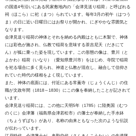
の国道4号沿いにある民家敷地内の「会津見送り稲荷」と呼ばれる
祠（ほこら）に祀（まつ）られています。毎年3月の初午（はつう
ま）の日に近い日曜日にはお祭りが開かれ、にぎやかな雰囲気と
なります。
会津見送り稲荷の神体とそれを納める内殿はともに木製で、神体
には彩色が施され、仏教で稲荷を意味する茶吉尼天（だきにて
ん）が狐に乗った姿を現しています。この形態の像は、豊川（と
よかわ）稲荷（いなり）（愛知県豊川市）をはじめ、寺院で稲荷
を祀る場合に多く見られ、神道と仏教が混在し、融合して信仰さ
れていた時代の様相をよく現しています。
また、神体の底面には、付近にある常薫寺（じょうくんじ）の住
職が文政年間（1818～1830）にこの像を奉納したことが記されて
います。
会津見送り稲荷には、この他に天明5年（1785）に陸奥国（むつ
のくに）会津藩（福島県会津若松市）の藩士が奉納した手水鉢
（ちょうずばち）があり、名称の由来ともなった次のような伝説
が伝わっています。
江戸時代、会津藩士が、参勤交代（さんきんこうたい）の先遣隊