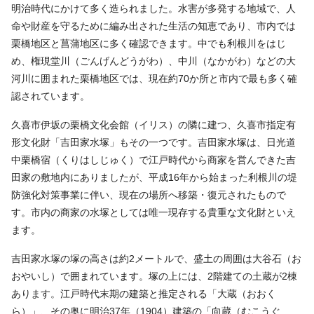
明治時代にかけて多く造られました。水害が多発する地域で、人
命や財産を守るために編み出された生活の知恵であり、市内では
栗橋地区と菖蒲地区に多く確認できます。中でも利根川をはじ
め、権現堂川（ごんげんどうがわ）、中川（なかがわ）などの大
河川に囲まれた栗橋地区では、現在約70か所と市内で最も多く確
認されています。
久喜市伊坂の栗橋文化会館（イリス）の隣に建つ、久喜市指定有
形文化財「吉田家水塚」もその一つです。吉田家水塚は、日光道
中栗橋宿（くりはしじゅく）で江戸時代から商家を営んできた吉
田家の敷地内にありましたが、平成16年から始まった利根川の堤
防強化対策事業に伴い、現在の場所へ移築・復元されたもので
す。市内の商家の水塚としては唯一現存する貴重な文化財といえ
ます。
吉田家水塚の塚の高さは約2メートルで、盛土の周囲は大谷石（お
おやいし）で囲まれています。塚の上には、2階建ての土蔵が2棟
あります。江戸時代末期の建築と推定される「大蔵（おおく
ら）」、その奥に明治37年（1904）建築の「向蔵（むこうぐ