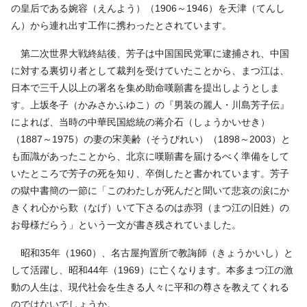
の皇后である婉容（えんよう）（1906～1946）を天津（てんし
ん）から連れ出す工作に携わったとされています。
第二次世界大戦終結後、芳子は中国国民党軍に逮捕され、中国
に対する裏切り者として裁判を受けていたことから、まつ江は、
日本で三千人以上の署名を集め助命嘆願書を提出しようとしま
す。上坂冬子（かみさかふゆこ）の『男装の麗人・川島芳子伝』
によれば、当時の中華民国総統の蒋介石（しょうかいせき）
（1887～1975）の妻の宋美齢（そうびれい）（1898～2003）と
も面識があったことから、北京に嘆願書を届けるべく準備をして
いたところで芳子の死を知り、卒倒したと書かれています。芳子
の獄中書簡の一節に「このわたしが死んだと聞いて悲哀の涙にか
きくれ心から歎（なげ）いて下さるのは赤羽（まつ江の旧姓）の
お母様だらう」という一文が書き残されていました。
昭和35年（1960）、名古屋拘置所で教誨師（きょうかいし）と
して活躍し、昭和44年（1969）に亡くなります。本多まつ江の激
動の人生は、現代社会を生きる人々に平和の尊さを教えてくれる
のではないでしょうか。