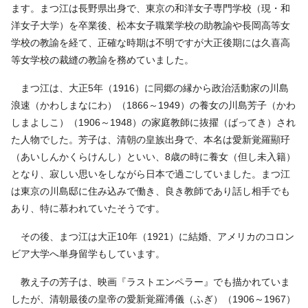
ます。まつ江は長野県出身で、東京の和洋女子専門学校（現・和
洋女子大学）を卒業後、松本女子職業学校の助教諭や長岡高等女
学校の教諭を経て、正確な時期は不明ですが大正後期には久喜高
等女学校の裁縫の教諭を務めていました。
まつ江は、大正5年（1916）に同郷の縁から政治活動家の川島
浪速（かわしまなにわ）（1866～1949）の養女の川島芳子（かわ
しまよしこ）（1906～1948）の家庭教師に抜擢（ばってき）され
た人物でした。芳子は、清朝の皇族出身で、本名は愛新覚羅顯㺭
（あいしんかくらけんし）といい、8歳の時に養女（但し未入籍）
となり、寂しい思いをしながら日本で過ごしていました。まつ江
は東京の川島邸に住み込みで働き、良き教師であり話し相手でも
あり、特に慕われていたそうです。
その後、まつ江は大正10年（1921）に結婚、アメリカのコロン
ビア大学へ単身留学もしています。
教え子の芳子は、映画『ラストエンペラー』でも描かれていま
したが、清朝最後の皇帝の愛新覚羅溥儀（ふぎ）（1906～1967）