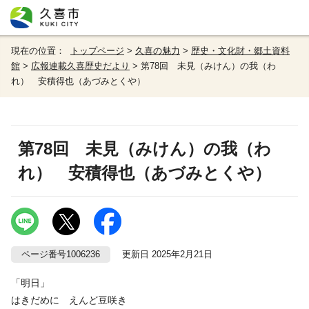
現在の位置：
トップページ
>
久喜の魅力
>
歴史・文化財・郷土資料
館
>
広報連載久喜歴史だより
> 第78回 未見（みけん）の我（わ
れ） 安積得也（あづみとくや）
第78回 未見（みけん）の我（わ
れ） 安積得也（あづみとくや）
ページ番号1006236
更新日 2025年2月21日
「明日」
はきだめに えんど豆咲き