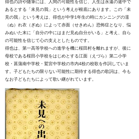
得也の詩や随筆には、人間の可能性を信じ、人生は永遠の途中で
あるとする「未見の我」という考えが根底にあります。この「未
見の我」という考えは、得也が中学1年生の時にカンニングの濡
（ぬ）れ衣（ぎぬ）によって赤面（せきめん）恐怖症となり、悩
みぬいた末に「自分の中にはまだ見ぬ自分がいる」と考え、自ら
の可能性を信じて心の支えとしたものです。
得也は、第一高等学校への進学を機に桜田村を離れますが、後に
母校である桜田小学校をはじめとする江面（えづら）第二小学
校・菖蒲南中学校・鷲宮中学校の市内4校の校歌を作詞していま
す。子どもたちの限りない可能性に期待する得也の歌詞は、今も
なお子どもたちによって歌い継がれています。