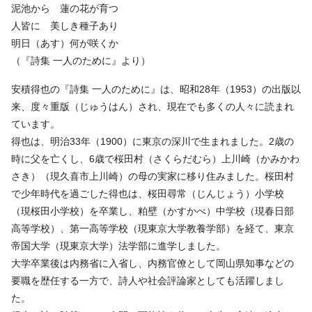
泥池から 蓮の花が育つ
人皆に 美しき種子あり
明日（あす）何が咲くか
（『詩集 一人のために』より）
安積得也の『詩集 一人のために』は、昭和28年（1953）の出版以
来、度々重版（じゅうはん）され、現在でも多くの人々に読まれ
ています。
得也は、明治33年（1900）に東京の深川で生まれました。2歳の
時に父を亡くし、6歳で桜田村（さくらだむら）上川崎（かみかわ
さき）（現久喜市上川崎）の母の実家に移り住みました。桜田村
で少年時代を過ごした得也は、桜田尋常（じんじょう）小学校
（現桜田小学校）を卒業し、粕壁（かすかべ）中学校（現春日部
高等学校）、第一高等学校（現東京大学教養学部）を経て、東京
帝国大学（現東京大学）法学部に進学しました。
大学卒業後は内務省に入省し、内務官僚として岡山県知事などの
要職を歴任する一方で、詩人や社会評論家としても活躍しまし
た。