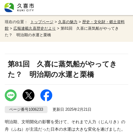
現在の位置：
トップページ
>
久喜の魅力
>
歴史・文化財・郷土資料
館
>
広報連載久喜歴史だより
> 第81回 久喜に蒸気船がやってき
た？ 明治期の水運と栗橋
第81回 久喜に蒸気船がやってき
た？ 明治期の水運と栗橋
ページ番号1006233
更新日 2025年2月21日
明治期、文明開化の影響を受けて、それまで人力（じんりき）の
舟（ふね）が主流だった日本の水運は大きな変化を遂げました。