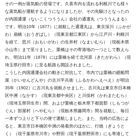
その一例が蒸気船の登場です。久喜市内を流れる利根川でも様々
な蒸気船が運航するようになりましたが、その先駆けとなったの
が内国通運（ないこくつううん）会社の通運丸（つううんまる）
です。明治10年（1877）に就航した通運丸は、東京深川（ふかが
わ）扇橋（おうぎばし）（現東京都江東区）から江戸川・利根川
を経て、思川（おもいがわ）の生井村（なまいむら）（現栃木県
小山市）まで至りました。栗橋はその寄港地の一つとして数えら
れ、明治11年（1878）には栗橋を経て北河原（きたがわら）（現
埼玉県行田市）に至る航路も開設されました。
こうした内国通運会社の動きに対抗して、市内では栗橋の廻船問
屋（かいせんどんや）の古川平兵衛（ふるかわへえべえ）が明治
35年（1902）に古川丸を就航させました。古川丸は東京市日本橋
区中洲（なかす）（現東京都中央区）と川俣村（かわまたむら）
（現埼玉県羽生市）間、および栗橋と栃木県下都賀郡（しもつが
ぐん）部屋村（へやむら）（現栃木県藤岡市）間を就航し、毎日
一本ずつ上りと下りの便で運航しました。また、当時の広告によ
ると、東京市日本橋区中洲の発着所のほかに、行徳（ぎょうと
く）（現千葉県市川市）や野田（現千葉県野田市）にも寄港して