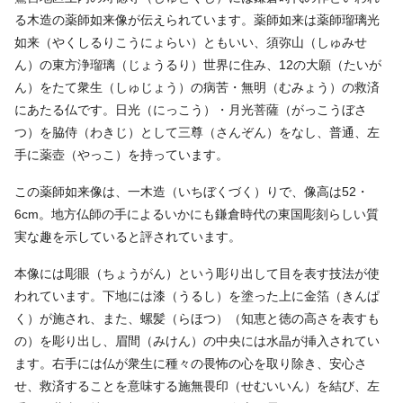
る木造の薬師如来像が伝えられています。薬師如来は薬師瑠璃光
如来（やくしるりこうにょらい）ともいい、須弥山（しゅみせ
ん）の東方浄瑠璃（じょうるり）世界に住み、12の大願（たいが
ん）をたて衆生（しゅじょう）の病苦・無明（むみょう）の救済
にあたる仏です。日光（にっこう）・月光菩薩（がっこうぼさ
つ）を脇侍（わきじ）として三尊（さんぞん）をなし、普通、左
手に薬壺（やっこ）を持っています。
この薬師如来像は、一木造（いちぼくづく）りで、像高は52・
6cm。地方仏師の手によるいかにも鎌倉時代の東国彫刻らしい質
実な趣を示していると評されています。
本像には彫眼（ちょうがん）という彫り出して目を表す技法が使
われています。下地には漆（うるし）を塗った上に金箔（きんぱ
く）が施され、また、螺髪（らほつ）（知恵と徳の高さを表すも
の）を彫り出し、眉間（みけん）の中央には水晶が挿入されてい
ます。右手には仏が衆生に種々の畏怖の心を取り除き、安心さ
せ、救済することを意味する施無畏印（せむいいん）を結び、左