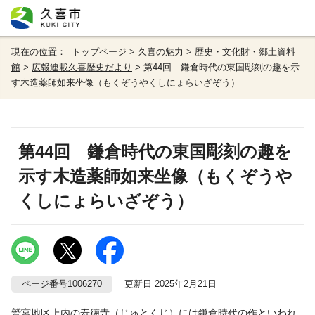
現在の位置：
トップページ
>
久喜の魅力
>
歴史・文化財・郷土資料
館
>
広報連載久喜歴史だより
> 第44回 鎌倉時代の東国彫刻の趣を示
す木造薬師如来坐像（もくぞうやくしにょらいざぞう）
第44回 鎌倉時代の東国彫刻の趣を
示す木造薬師如来坐像（もくぞうや
くしにょらいざぞう）
ページ番号1006270
更新日 2025年2月21日
鷲宮地区上内の寿徳寺（じゅとくじ）には鎌倉時代の作といわれ