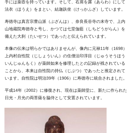
手には薬壺を持っています。そして、右肩を露（あらわ）にして
法衣（ほうえ）をまとい、結迦趺坐（けっかふざ）しています。
寿徳寺は真言宗豊山派（ぶざんは）、奈良長谷寺の末寺で、上内
山地蔵院寿徳寺と号し、かつては七堂伽藍（しちどうがらん）を
備えた大刹（たいせつ）であったと伝えられています。
本像の伝来は明らかではありませんが、像内に元禄11年（1698）
上内村自性院（じしょういん）の住僧法印淳目（じゅうそうほう
いんじゅんもく）が薬師如来を修理したとの記録が残されている
ことから、本来は自性院の持仏（じぶつ）であったと推定されて
います。自性院は明治39年（1906）に寿徳寺に統合されました。
平成14年（2002）に修復され、現在は薬師堂に、新たに作られた
日光・月光の両菩薩を脇侍として安置されています。