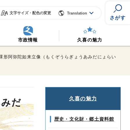
文字サイズ・配色の変更
Translation
さがす
市政情報
久喜の魅力
木造裸形阿弥陀如来立像（もくぞうらぎょうあみだにょらい
久喜の魅力
あみだ
歴史・文化財・郷土資料館