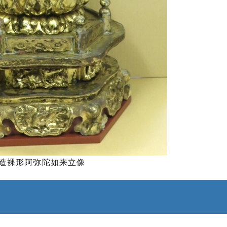
造裸形阿弥陀如来立像