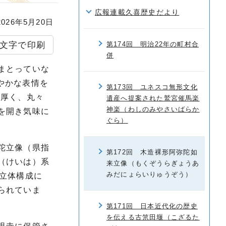
広報連載久喜歴史だより
26年5月20日
文字で印刷
第174回 明治22年の町村合
併
まとっていな
穏やかな表情を
第173回 ユネスコ無形文化
腹厚く、丸々
遺産へ提案された鷲宮催馬楽
神楽（わしのみやさいばらか
を開き気味に
ぐら）
陀立像（県指
第172回 木造裸形阿弥陀如
（けいは）系
来立像（もくぞうらぎょうあ
みだにょらいりゅうぞう）
立体構成に
られていま
第171回 日本近代化の歴史
を伝える古笊田堰（こざるた