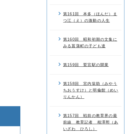
第161回 本多（ほんだ）ま
つ江（え）の激動の人生
第160回 昭和初期の文集に
みる菖蒲町の子ども達
第159回 鷲宮駅の開業
第158回 宮内翁助（みやう
ちおうすけ）と明倫館（めい
りんかん）
第157回 戦前の教育界の最
前線 教育記者 相澤熈（あ
いざわ ひろし）