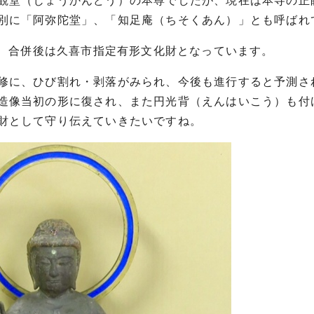
観堂（じょうかんどう）の本尊でしたが、現在は本寺の正
別に「阿弥陀堂」、「知足庵（ちそくあん）」とも呼ばれ
り、合併後は久喜市指定有形文化財となっています。
修に、ひび割れ・剥落がみられ、今後も進行すると予測さ
造像当初の形に復され、また円光背（えんはいこう）も付
財として守り伝えていきたいですね。