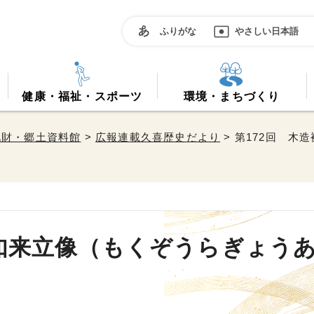
ふりがな
やさしい日本語
健康・福祉・スポーツ
環境・まちづくり
化財・郷土資料館
>
広報連載久喜歴史だより
> 第172回 
陀如来立像（もくぞうらぎょう