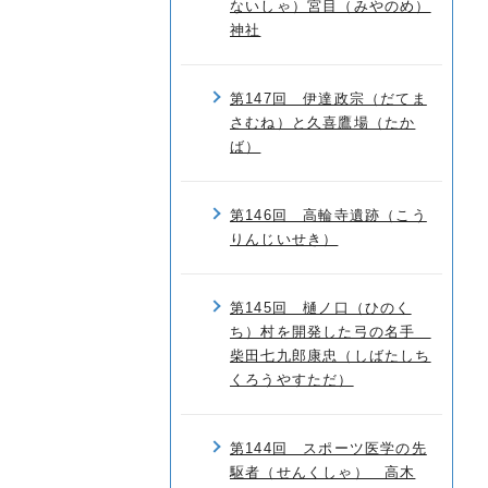
ないしゃ）宮目（みやのめ）
神社
第147回 伊達政宗（だてま
さむね）と久喜鷹場（たか
ば）
第146回 高輪寺遺跡（こう
りんじいせき）
第145回 樋ノ口（ひのく
ち）村を開発した弓の名手
柴田七九郎康忠（しばたしち
くろうやすただ）
第144回 スポーツ医学の先
駆者（せんくしゃ） 高木