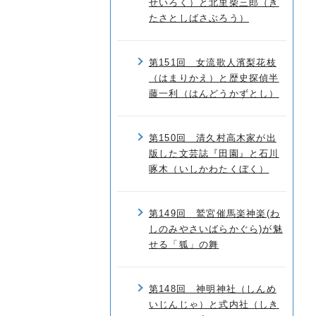
せいろく）と北里柴三郎（き
たさとしばさぶろう）
第151回 女流歌人濱梨花枝
（はまりかえ）と歴史探偵半
藤一利（はんどうかずとし）
第150回 清久村高木家が出
版した文芸誌『田園』と石川
啄木（いしかわたくぼく）
第149回 鷲宮催馬楽神楽(わ
しのみやさいばらかぐら)が魅
せる「狐」の舞
第148回 神明神社（しんめ
いじんじゃ）と式内社（しき