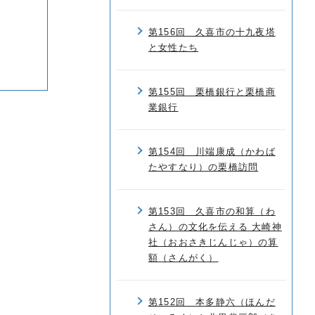
第156回 久喜市の十九夜塔
と女性たち
第155回 栗橋銀行と栗橋商
業銀行
第154回 川端康成（かわば
たやすなり）の栗橋訪問
第153回 久喜市の和算（わ
さん）の文化を伝える 大崎神
社（おおさきじんじゃ）の算
額（さんがく）
第152回 本多静六（ほんだ