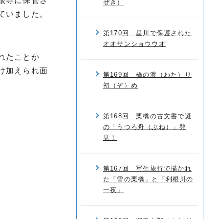
眼寺に保管さ
ぜき）
ていました。
第170回 星川で保護された
オオサンショウウオ
れたことか
け加えられ面
第169回 橋の渡（わた）り
初（ぞ）め
第168回 栗橋の古文書で謎
の「うつろ舟（ぶね）」発
見！
第167回 写生旅行で描かれ
た「雪の栗橋」と「利根川の
一夜」