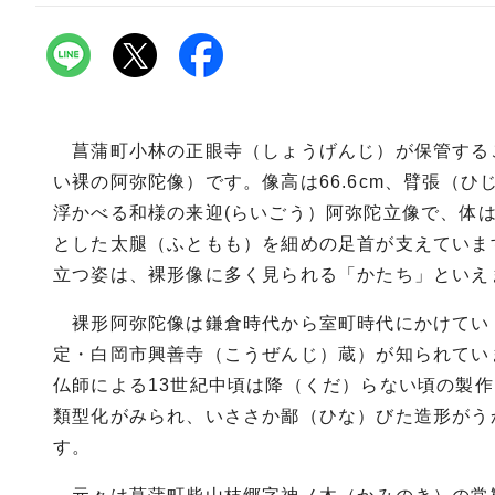
菖蒲町小林の正眼寺（しょうげんじ）が保管する
い裸の阿弥陀像）です。像高は66.6cm、臂張（ひ
浮かべる和様の来迎(らいごう）阿弥陀立像で、体
とした太腿（ふともも）を細めの足首が支えていま
立つ姿は、裸形像に多く見られる「かたち」といえ
裸形阿弥陀像は鎌倉時代から室町時代にかけてい
定・白岡市興善寺（こうぜんじ）蔵）が知られてい
仏師による13世紀中頃は降（くだ）らない頃の製
類型化がみられ、いささか鄙（ひな）びた造形がう
す。