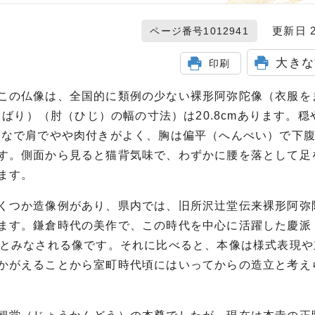
更新日 20
ページ番号1012941
大きな
印刷
この仏像は、全国的に類例の少ない裸形阿弥陀像（衣服を
じばり）（肘（ひじ）の幅の寸法）は20.8cmあります。
はなで肩でやや肉付きがよく、胸は偏平（へんぺい）で下
す。側面から見ると猫背気味で、わずかに腰を落として足
ます。
くつか造像例があり、県内では、旧所沢辻堂伝来裸形阿弥
ます。鎌倉時代の美作で、この時代を中心に活躍した慶派
作とみなされる像です。それに比べると、本像は様式表現や
かがえることから室町時代頃にはいってからの造立と考え