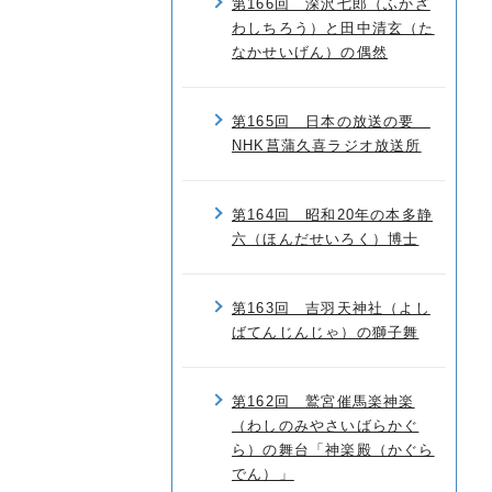
第166回 深沢七郎（ふかざ
わしちろう）と田中清玄（た
なかせいげん）の偶然
第165回 日本の放送の要
NHK菖蒲久喜ラジオ放送所
第164回 昭和20年の本多静
六（ほんだせいろく）博士
第163回 吉羽天神社（よし
ばてんじんじゃ）の獅子舞
第162回 鷲宮催馬楽神楽
（わしのみやさいばらかぐ
ら）の舞台「神楽殿（かぐら
でん）」