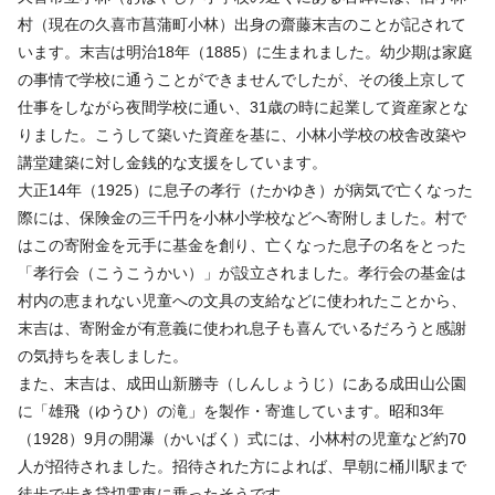
村（現在の久喜市菖蒲町小林）出身の齋藤末吉のことが記されて
います。末吉は明治18年（1885）に生まれました。幼少期は家庭
の事情で学校に通うことができませんでしたが、その後上京して
仕事をしながら夜間学校に通い、31歳の時に起業して資産家とな
りました。こうして築いた資産を基に、小林小学校の校舎改築や
講堂建築に対し金銭的な支援をしています。
大正14年（1925）に息子の孝行（たかゆき）が病気で亡くなった
際には、保険金の三千円を小林小学校などへ寄附しました。村で
はこの寄附金を元手に基金を創り、亡くなった息子の名をとった
「孝行会（こうこうかい）」が設立されました。孝行会の基金は
村内の恵まれない児童への文具の支給などに使われたことから、
末吉は、寄附金が有意義に使われ息子も喜んでいるだろうと感謝
の気持ちを表しました。
また、末吉は、成田山新勝寺（しんしょうじ）にある成田山公園
に「雄飛（ゆうひ）の滝」を製作・寄進しています。昭和3年
（1928）9月の開瀑（かいばく）式には、小林村の児童など約70
人が招待されました。招待された方によれば、早朝に桶川駅まで
徒歩で歩き貸切電車に乗ったそうです。