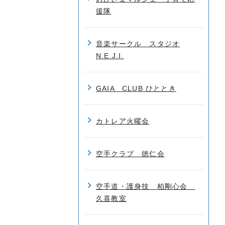
援隊
音楽サークル スタジオ
N.E.J.I.
GAIA CLUB ひととき
カトレア火曜会
空手クラブ 徳仁会
空手道・護身技 柏剛心会
久喜教室