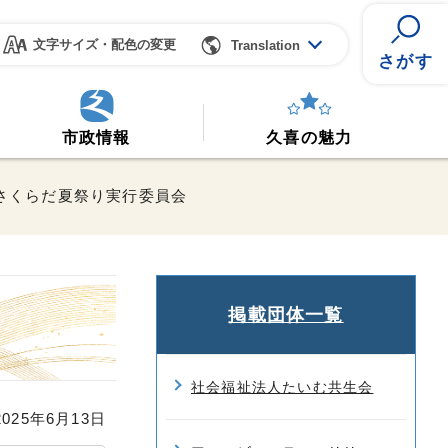
文字サイズ・配色の変更
Translation
さがす
市政情報
久喜の魅力
 さくらだ夏祭り実行委員会
掲載団体一覧
社会福祉法人たいむ共生会
25年6月13日