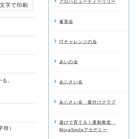
アロハビューティーリリー
文字で印刷
峯美会
ITチャレンジの会
あいの会
かる。
あじさい会
あじさい会 着付けクラブ
遊びで育てる！運動教室
学校）
MoreSmileアカデミー