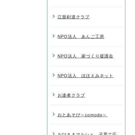
江面剣道クラブ
NPO法人 あんご工房
NPO法人 家づくり援護会
NPO法人 ほほえみネット
お達者クラブ
おとあそび～comodo～
おひさまマルシェ 子育て応