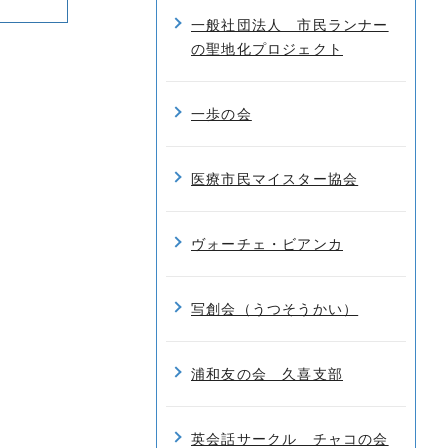
一般社団法人 市民ランナー
の聖地化プロジェクト
一歩の会
医療市民マイスター協会
ヴォーチェ・ビアンカ
写創会（うつそうかい）
浦和友の会 久喜支部
英会話サークル チャコの会