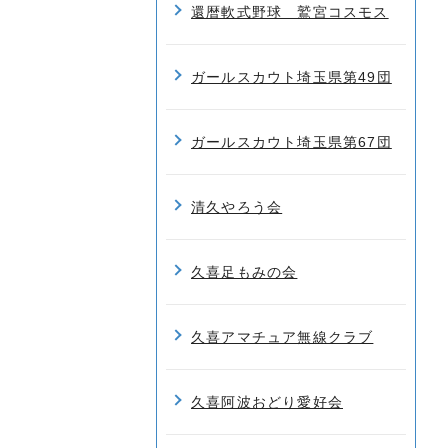
還暦軟式野球 鷲宮コスモス
ガールスカウト埼玉県第49団
ガールスカウト埼玉県第67団
清久やろう会
久喜足もみの会
久喜アマチュア無線クラブ
久喜阿波おどり愛好会