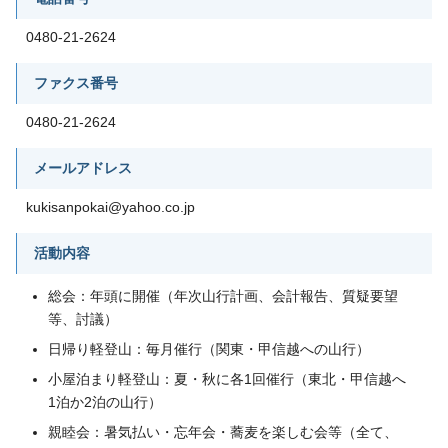
0480-21-2624
ファクス番号
0480-21-2624
メールアドレス
kukisanpokai@yahoo.co.jp
活動内容
総会：年頭に開催（年次山行計画、会計報告、質疑要望
等、討議）
日帰り軽登山：毎月催行（関東・甲信越への山行）
小屋泊まり軽登山：夏・秋に各1回催行（東北・甲信越へ
1泊か2泊の山行）
親睦会：暑気払い・忘年会・蕎麦を楽しむ会等（全て、