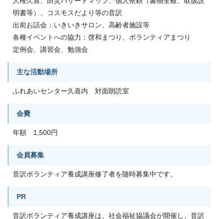
人権久喜、防災ハザードマップ、個人依頼（書物全般、取扱説
明書等）、コスモスだより等の音訳
出前お話会：いきいきサロン、高齢者施設等
各種イベントへの協力：啓和まつり、ボランティアまつり
定例会、講習会、勉強会
主な活動場所
ふれあいセンター久喜内 対面朗読室
会費
年額 1,500円
会員募集
音訳ボランティア養成講座修了者を随時募集中です。
PR
音訳ボランティア養成講座は、社会福祉協議会が開催し、音訳