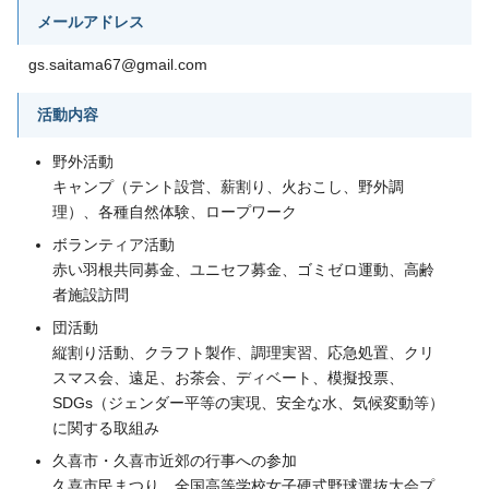
メールアドレス
gs.saitama67@gmail.com
活動内容
野外活動
キャンプ（テント設営、薪割り、火おこし、野外調
理）、各種自然体験、ロープワーク
ボランティア活動
赤い羽根共同募金、ユニセフ募金、ゴミゼロ運動、高齢
者施設訪問
団活動
縦割り活動、クラフト製作、調理実習、応急処置、クリ
スマス会、遠足、お茶会、ディベート、模擬投票、
SDGs（ジェンダー平等の実現、安全な水、気候変動等）
に関する取組み
久喜市・久喜市近郊の行事への参加
久喜市民まつり、全国高等学校女子硬式野球選抜大会プ