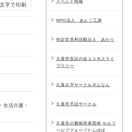
イベント情報
文字で印刷
NPO法人 あんご工房
特定非営利活動法人 あかり
久喜市音訳の会コスモスライ
ブラリー
久喜点字サークルぎんなん
久喜市手話サークル
・生活介護・
久喜市の難病患者団体 セルフ
ヘルプグループたんぽぽ