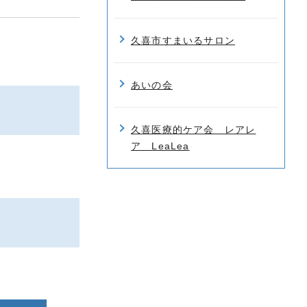
久喜市すまいるサロン
あいの会
久喜医療的ケア会 レアレ
ア LeaLea