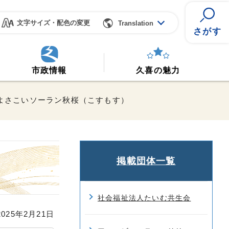
文字サイズ・配色の変更
Translation
さがす
市政情報
久喜の魅力
 よさこいソーラン秋桜（こすもす）
掲載団体一覧
社会福祉法人たいむ共生会
25年2月21日