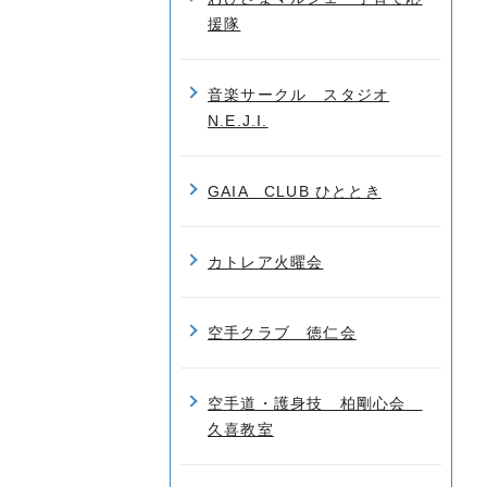
援隊
音楽サークル スタジオ
N.E.J.I.
GAIA CLUB ひととき
カトレア火曜会
空手クラブ 徳仁会
空手道・護身技 柏剛心会
久喜教室