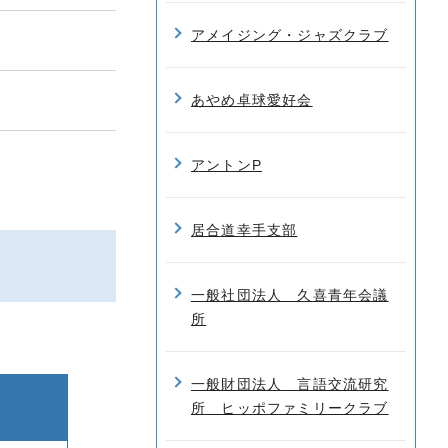
アメイジング・ジャズクラブ
あやめ卓球愛好会
アントンP
居合道幸手支部
一般社団法人 久喜青年会議
所
一般財団法人 言語交流研究
所 ヒッポファミリークラブ