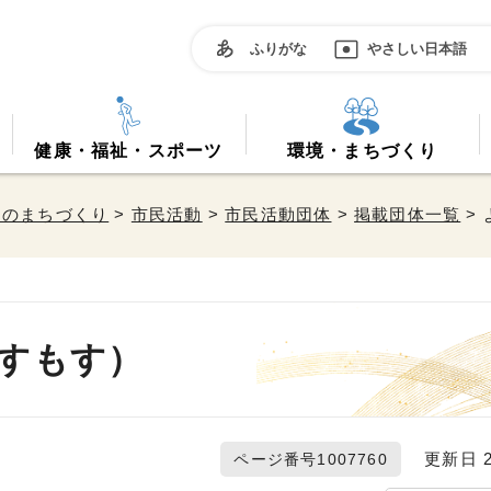
ふりがな
やさしい日本語
健康・福祉・スポーツ
環境・まちづくり
働のまちづくり
>
市民活動
>
市民活動団体
>
掲載団体一覧
>
すもす）
更新日 20
ページ番号1007760