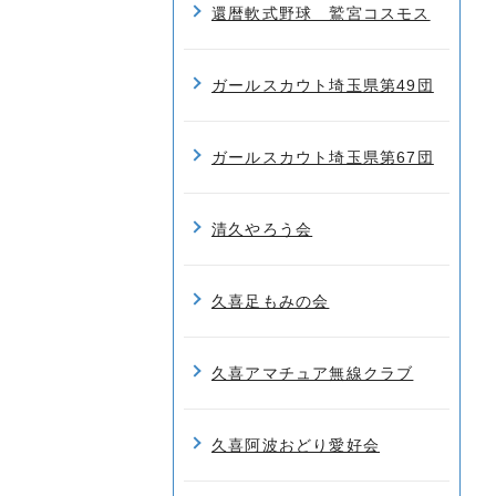
還暦軟式野球 鷲宮コスモス
ガールスカウト埼玉県第49団
ガールスカウト埼玉県第67団
清久やろう会
久喜足もみの会
久喜アマチュア無線クラブ
久喜阿波おどり愛好会