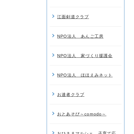
江面剣道クラブ
NPO法人 あんご工房
NPO法人 家づくり援護会
NPO法人 ほほえみネット
お達者クラブ
おとあそび～comodo～
おひさまマルシェ 子育て応