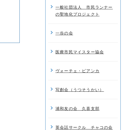
一般社団法人 市民ランナー
の聖地化プロジェクト
一歩の会
医療市民マイスター協会
ヴォーチェ・ビアンカ
写創会（うつそうかい）
浦和友の会 久喜支部
英会話サークル チャコの会