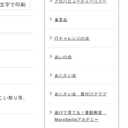
アロハビューティーリリー
文字で印刷
峯美会
ITチャレンジの会
あいの会
あじさい会
あじさい会 着付けクラブ
こい祭り等、
遊びで育てる！運動教室
MoreSmileアカデミー