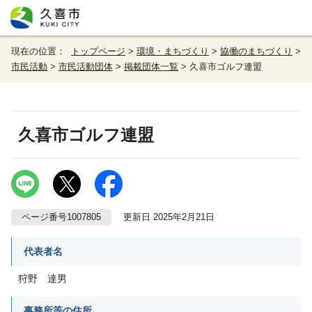
現在の位置：
トップページ
>
環境・まちづくり
>
協働のまちづくり
>
市民活動
>
市民活動団体
>
掲載団体一覧
> 久喜市ゴルフ連盟
久喜市ゴルフ連盟
ページ番号1007805
更新日 2025年2月21日
代表者名
狩野 達男
事務所等の住所