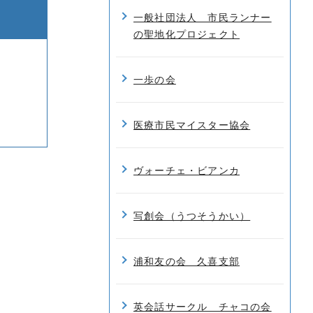
一般社団法人 市民ランナー
の聖地化プロジェクト
一歩の会
医療市民マイスター協会
ヴォーチェ・ビアンカ
写創会（うつそうかい）
浦和友の会 久喜支部
英会話サークル チャコの会