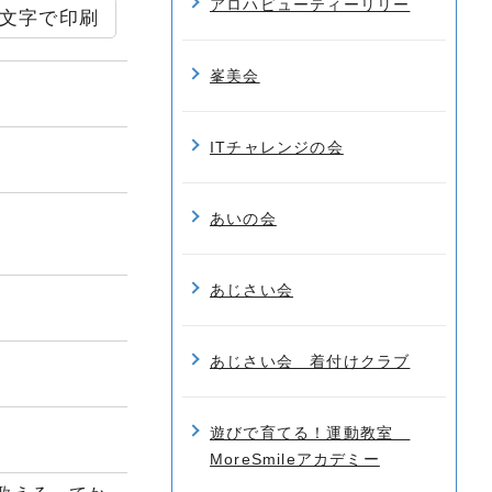
アロハビューティーリリー
文字で印刷
峯美会
ITチャレンジの会
あいの会
あじさい会
あじさい会 着付けクラブ
遊びで育てる！運動教室
MoreSmileアカデミー