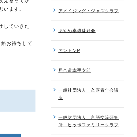
歌えるってか
思います。
アメイジング・ジャズクラブ
けしていきた
あやめ卓球愛好会
連絡お待ちして
アントンP
居合道幸手支部
一般社団法人 久喜青年会議
所
一般財団法人 言語交流研究
所 ヒッポファミリークラブ