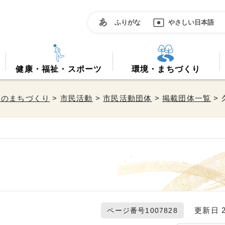
ふりがな
やさしい日本語
健康・福祉・スポーツ
環境・まちづくり
働のまちづくり
>
市民活動
>
市民活動団体
>
掲載団体一覧
>
更新日 20
ページ番号1007828