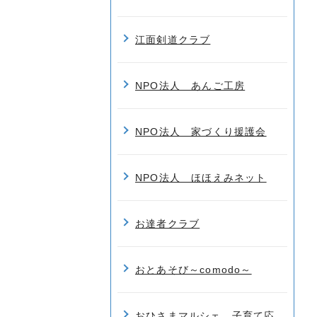
江面剣道クラブ
NPO法人 あんご工房
NPO法人 家づくり援護会
NPO法人 ほほえみネット
お達者クラブ
おとあそび～comodo～
おひさまマルシェ 子育て応