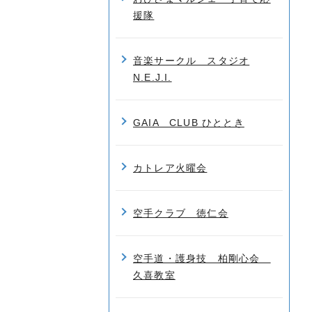
援隊
音楽サークル スタジオ
N.E.J.I.
GAIA CLUB ひととき
カトレア火曜会
空手クラブ 徳仁会
空手道・護身技 柏剛心会
久喜教室