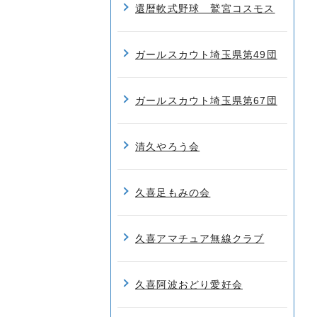
還暦軟式野球 鷲宮コスモス
ガールスカウト埼玉県第49団
ガールスカウト埼玉県第67団
清久やろう会
久喜足もみの会
久喜アマチュア無線クラブ
久喜阿波おどり愛好会