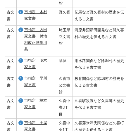
館
市指定 木村
古文
野久喜
伝馬など野久喜村の歴史を伝
家文書
書
える古文書
市指定 内田
古文
埼玉県
河原井沼新田開発など所久喜
家文書 付地
書
立文書
村の歴史を伝える古文書
租改正測量用
館
具
市指定 茂木
古文
除堀
用水路関係など除堀村の歴史
家文書
書
を伝える古文書
市指定 早川
古文
久喜市
教育関係など除堀村の歴史を
家文書
書
公文書
伝える古文書
館
市指定 榎本
古文
久喜中
久喜駅設置など久喜町の歴史
家文書
書
央3丁
を伝える古文書
目
市指定 土屋
古文
久喜中
久喜藩米津氏関係など久喜町
家文書
書
央1丁
の歴史を伝える古文書