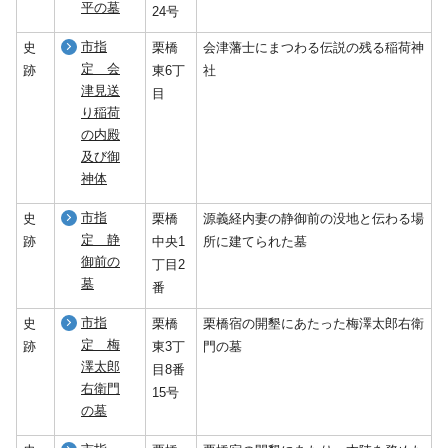
平の墓
24号
市指
史
栗橋
会津藩士にまつわる伝説の残る稲荷神
定 会
跡
東6丁
社
津見送
目
り稲荷
の内殿
及び御
神体
市指
史
栗橋
源義経内妻の静御前の没地と伝わる場
定 静
跡
中央1
所に建てられた墓
御前の
丁目2
墓
番
市指
史
栗橋
栗橋宿の開墾にあたった梅澤太郎右衛
定 梅
跡
東3丁
門の墓
澤太郎
目8番
右衛門
15号
の墓