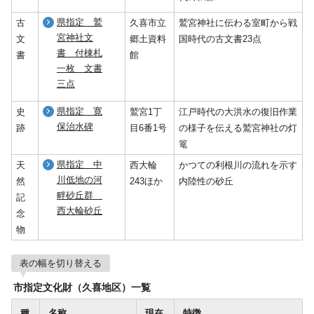
県指定 鷲
古
久喜市立
鷲宮神社に伝わる室町から戦
宮神社文
文
郷土資料
国時代の古文書23点
書 付棟札
書
館
一枚 文書
三点
県指定 寛
史
鷲宮1丁
江戸時代の大洪水の復旧作業
保治水碑
跡
目6番1号
の様子を伝える鷲宮神社の灯
篭
県指定 中
天
西大輪
かつての利根川の流れを示す
川低地の河
然
243ほか
内陸性の砂丘
畔砂丘群
記
西大輪砂丘
念
物
表の幅を切り替える
市指定文化財（久喜地区）一覧
種
名称
現在
特徴