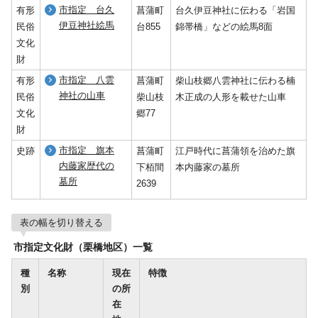
市指定 台久
有形
菖蒲町
台久伊豆神社に伝わる「岩国
伊豆神社絵馬
民俗
台855
錦帯橋」などの絵馬8面
文化
財
市指定 八雲
有形
菖蒲町
柴山枝郷八雲神社に伝わる楠
神社の山車
民俗
柴山枝
木正成の人形を載せた山車
文化
郷77
財
市指定 旗本
史跡
菖蒲町
江戸時代に菖蒲領を治めた旗
内藤家歴代の
下栢間
本内藤家の墓所
墓所
2639
表の幅を切り替える
市指定文化財（栗橋地区）一覧
種
名称
現在
特徴
別
の所
在