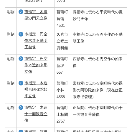
像及び厨子
2279
市指定 木造
彫刻
菖蒲町
長福寺に伝わる平安時代の毘
毘沙門天立像
菖蒲
沙門天像
4531
市指定 円空
彫刻
久喜市
幸福寺に伝わる円空作の不動
作木造不動明
立郷土
明王像
王坐像
資料館
市指定 円空
彫刻
菖蒲町
西願寺に伝わる円空作の如来
作木造如来形
新堀
像
立像
667
市指定 木造
彫刻
菖蒲町
常観堂に伝わる室町時代の裸
裸形阿弥陀如
小林
形の阿弥陀如来像（現在は正
来立像
4335
眼寺で管理）
市指定 木造
彫刻
菖蒲町
正法院に伝わる室町時代の十
十一面観音立
上栢間
一面観音菩薩像
像
2767
市指定 福田