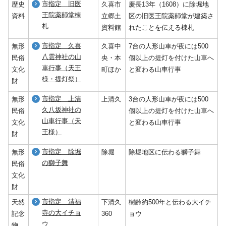
市指定 旧医
歴史
久喜市
慶長13年（1608）に除堀地
王院薬師堂棟
資料
立郷土
区の旧医王院薬師堂が建築さ
札
資料館
れたことを伝える棟札
市指定 久喜
無形
久喜中
7台の人形山車が夜には500
八雲神社の山
民俗
央・本
個以上の提灯を付けた山車へ
車行事（天王
文化
町ほか
と変わる山車行事
様・提灯祭）
財
市指定 上清
無形
上清久
3台の人形山車が夜には500
久八坂神社の
民俗
個以上の提灯を付けた山車へ
山車行事（天
文化
と変わる山車行事
王様）
財
市指定 除堀
無形
除堀
除堀地区に伝わる獅子舞
の獅子舞
民俗
文化
財
市指定 清福
天然
下清久
樹齢約500年と伝わる大イチ
寺の大イチョ
記念
360
ョウ
ウ
物