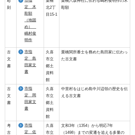
市指
彫
栗橋
栗橋八坂神社に伝わる嶋村俊明作の木
定 木
刻
北2丁
彫額
彫額
目15-1
（地固
め）
嶋村俊
明作
市指
古
久喜
栗橋関所番士を務めた島田家に伝わっ
定 島
文
市立
た古文書
田家文
書
郷土
書
資料
館
市指
古
久喜
中里村をはじめ島中川辺領の歴史を伝
定 岡
文
市立
える古文書
田家文
書
郷土
書
資料
館
市指
考
久喜
文和3年（1354）から明応7年
定 佐
古
市立
（1498）までの変遷を追える多量の