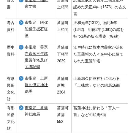
古文
菖蒲町
忍城主成田氏長が土地支配を
家文書
書
上栢間
認めた天正4年（1576）の古文
書
市指定 阿弥
考古
菖蒲町
正和元年(1312)、暦応5年
陀種子板石塔
資料
上栢間
(1342)、明徳2年(1391)の銘を
婆
持つ3基の板石塔婆（板碑）
市指定 善宗
歴史
菖蒲町
江戸時代に旗本内藤家が治め
寺嘉永三年銘
資料
下栢間
た菖蒲領の人々を中心に建て
宝篋印塔及び
2639
られた宝篋印塔
宝塔記碑
市指定 上新
有形
菖蒲町
上新堀久伊豆神社に伝わる
堀久伊豆神社
民俗
新堀
「上棟式」などの絵馬16面
絵馬
文化
2364
財
市指定 菖蒲
有形
菖蒲町
菖蒲神社に伝わる「百人一
神社絵馬
民俗
菖蒲
首」などの絵馬6面
文化
552
財