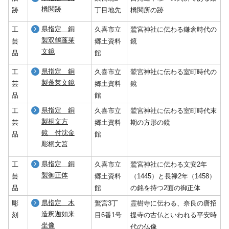
橋関跡
跡
丁目地先
橋関所の跡
県指定 銅
工
久喜市立
鷲宮神社に伝わる鎌倉時代の
製双鶴蓬莱
芸
郷土資料
鏡
文鏡
品
館
県指定 銅
工
久喜市立
鷲宮神社に伝わる室町時代の
製蓬莱文鏡
芸
郷土資料
鏡
品
館
県指定 銅
工
久喜市立
鷲宮神社に伝わる室町時代末
製桐文方
芸
郷土資料
期の方形の鏡
鏡 付沈金
品
館
彫桐文筥
県指定 銅
工
久喜市立
鷲宮神社に伝わる文安2年
製御正体
芸
郷土資料
（1445）と長禄2年（1458）
品
館
の銘を持つ2面の御正体
県指定 木
彫
鷲宮3丁
霊樹寺に伝わる、奈良の唐招
造釈迦如来
刻
目6番1号
提寺の古仏といわれる平安時
坐像
代の仏像