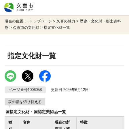
現在の位置：
トップページ
>
久喜の魅力
>
歴史・文化財・郷土資料
館
>
久喜市の文化財
> 指定文化財一覧
指定文化財一覧
ページ番号1006058
更新日 2026年6月12日
表の幅を切り替える
国指定文化財・国認定美術品一覧
種
名称
現在の所
特徴
別
在地・施