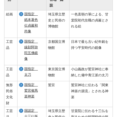
設
国指定
絵画
埼玉県立歴
一色直朝の筆による、甘
紙本著色
史と民俗の
棠院初代住職の貞巖とさ
伝貞巖和
博物館
れる絵
尚像
国指定
工芸
京都国立博
日本で最も古い紀年銘を
線刻阿弥
品
物館
持つ平安時代の鏡像
陀五佛鏡
像
国指定
工芸
東京国立博
小山義政が鷲宮神社に奉
太刀
品
物館
納した備中青江派の太刀
国指定
無形
鷲宮
鷲宮神社に伝わる「関東
鷲宮催馬
民俗
神楽の源流」とされる神
楽神楽
文化
楽
財
国認定
工芸
埼玉県立歴
甘棠院に伝わる十三仏を
十三仏版
品
史と民俗の
刷るための戦国時代の版