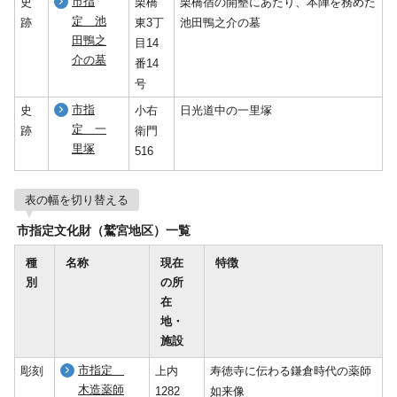
市指
史
栗橋
栗橋宿の開墾にあたり、本陣を務めた
定 池
跡
東3丁
池田鴨之介の墓
田鴨之
目14
介の墓
番14
号
市指
史
小右
日光道中の一里塚
定 一
跡
衛門
里塚
516
表の幅を切り替える
市指定文化財（鷲宮地区）一覧
種
名称
現在
特徴
別
の所
在
地・
施設
市指定
彫刻
上内
寿徳寺に伝わる鎌倉時代の薬師
木造薬師
1282
如来像