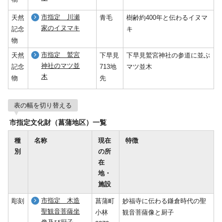
市指定 川瀬
天然
青毛
樹齢約400年と伝わるイヌマ
家のイヌマキ
記念
キ
物
市指定 鷲宮
天然
下早見
下早見鷲宮神社の参道に並ぶ
神社のマツ並
記念
713地
マツ並木
木
物
先
表の幅を切り替える
市指定文化財（菖蒲地区）一覧
種
名称
現在
特徴
別
の所
在
地・
施設
市指定 木造
彫刻
菖蒲町
妙福寺に伝わる鎌倉時代の聖
聖観音菩薩坐
小林
観音菩薩像と厨子