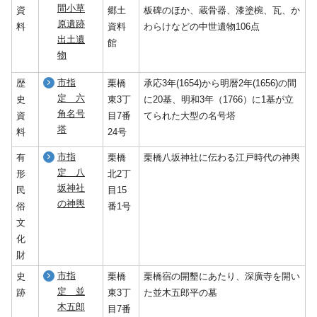
間小草
資
郷土
板碑のほか、蔵骨器、漆塗椀、瓦、か
原遺跡
料
資料
わらけなどの中世遺物106点
出土遺
館
物
市指
歴
栗橋
承応3年(1654)から明暦2年(1656)の間
定 六
史
東3丁
に20基、明和3年（1766）に1基が立
角名号
資
目7番
てられた大型の名号塔
塔
料
24号
市指
有
栗橋
栗橋八坂神社に伝わる江戸時代の神輿
定 八
形
北2丁
坂神社
民
目15
の神輿
俗
番1号
文
化
財
市指
史
栗橋
栗橋宿の開墾にあたり、深廣寺を開い
定 並
跡
東3丁
た並木五郎平の墓
木五郎
目7番