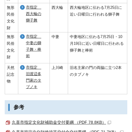
市指定
無形
西大輪
西大輪地区に伝わる7月25日に
西大輪の
民俗
近い日曜日に行われる獅子舞
獅子舞
文化
財
市指定
無形
中妻
中妻地区に伝わる7月25日・10
中妻の獅
民俗
月19日に近い日曜日に行われる
子舞・棒
文化
獅子舞と棒術
術
財
市指定
天然
上川崎
旧名主家の門の両脇に立つ2本
旧渡辺多
記念
のタブノキ
門家のタ
物
ブノキ
参考
久喜市指定文化財補助金交付要綱 （PDF 78.8KB）
久喜市指定文化財維持等交付金交付要綱 （PDF 71.7KB）