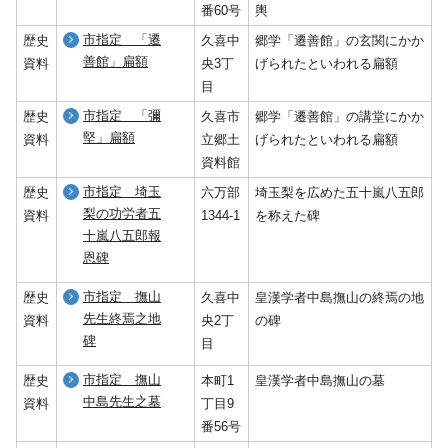
番60号
輿
市指定 「遷
歴史
久喜中
郷学「遷善館」の玄関にかか
善館」扁額
資料
央3丁
げられたといわれる扁額
目
市指定 「彌
歴史
久喜市
郷学「遷善館」の講堂にかか
堅」扁額
資料
立郷土
げられたといわれる扁額
資料館
市指定 埼玉
歴史
六万部
埼玉梨を広めた五十嵐八五郎
梨の功労者五
資料
1344-1
を称えた碑
十嵐八五郎報
恩碑
市指定 撫山
歴史
久喜中
皇漢学者中島撫山の終焉の地
先生終焉之地
資料
央2丁
の碑
碑
目
市指定 撫山
歴史
本町1
皇漢学者中島撫山の墓
中島先生之墓
資料
丁目9
番56号