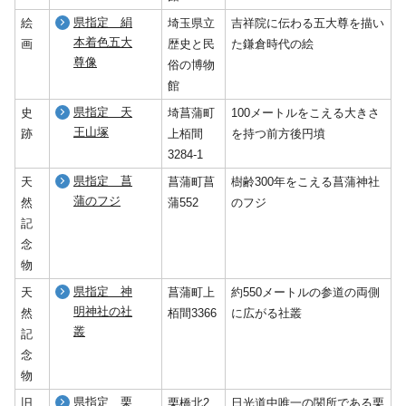
県指定 絹
絵
埼玉県立
吉祥院に伝わる五大尊を描い
本着色五大
画
歴史と民
た鎌倉時代の絵
尊像
俗の博物
館
県指定 天
史
埼菖蒲町
100メートルをこえる大きさ
王山塚
跡
上栢間
を持つ前方後円墳
3284-1
県指定 菖
天
菖蒲町菖
樹齢300年をこえる菖蒲神社
蒲のフジ
然
蒲552
のフジ
記
念
物
県指定 神
天
菖蒲町上
約550メートルの参道の両側
明神社の社
然
栢間3366
に広がる社叢
叢
記
念
物
県指定 栗
旧
栗橋北2
日光道中唯一の関所である栗