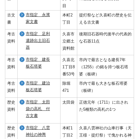
目
市指定 永濱
古文
本町2
提灯祭など久喜町の歴史を伝
家文書
書
丁目
える古文書
市指定 足利
考古
久喜市
後期旧石器時代後半の代表的
遺跡出土旧石
資料
立郷土
な石器11点
器
資料館
市指定 建長
考古
久喜北
市内で最古となる建長7年
板石塔婆
資料
1丁目8
（1255）の銘を持つ板石塔
番53号
婆（板碑）
市指定 建治
考古
除堀
市内で最も大きな板石塔婆
板石塔婆
資料
471
（板碑）
市指定 太田
歴史
太田袋
正徳元年（1711）に出され
袋の高札 付
資料
た5種類の高札の1つ
古文書
市指定 八雲
歴史
本町1
久喜八雲神社の山車行事（天
神社の神輿
資料
丁目2
王様・提灯祭）で曳かれる神