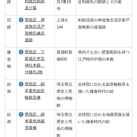
利政氏館跡
跡
目2番18
足利政氏の館跡とその墓
及び墓
号
県指定 神
旧
上清久
剣術流派の神道無念流宗家戸
道無念流戸
跡
144
賀崎家の道場跡
賀崎氏練武
遺跡
県指定 下
建
菖蒲町新
県内でも古い壁面彫刻を持つ
新堀久伊豆
造
堀600
江戸時代中期の本殿
神社本殿
物
付棟札2枚
県指定 絹
絵
埼玉県立
吉祥院に伝わる如意輪観音を
本着色如意
画
歴史と民
描いた鎌倉時代の絵
輪観音像
俗の博物
館
県指定 絹
絵
埼玉県立
吉祥院に伝わる地蔵菩薩を描
本着色地蔵
画
歴史と民
いた鎌倉時代の絵
菩薩像
俗の博物
館