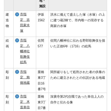
地・
施設
市指
建
伊坂
洪水に備えて盛土した塚（水塚）の上
定 吉
造
1562
に建つ蔵2棟で、市内唯一の現存する
田家水
物
商家の水塚
塚
市指
絵
佐間
佐間八幡神社に伝わる野郎歌舞伎を描
定 八
画
577
いた正徳6年（1716）の絵馬
幡神社
歌舞伎
絵馬
市指
彫
栗橋
関所破りをして処刑された者の供養の
定 炮
刻
東3丁
ために建立されたとの伝説がある地蔵
烙地蔵
目16
番7号
市指
彫
栗橋
深廣寺第2代住職であった単信上人の
定 木
刻
東3丁
自作と伝わる像
造単信
目7番