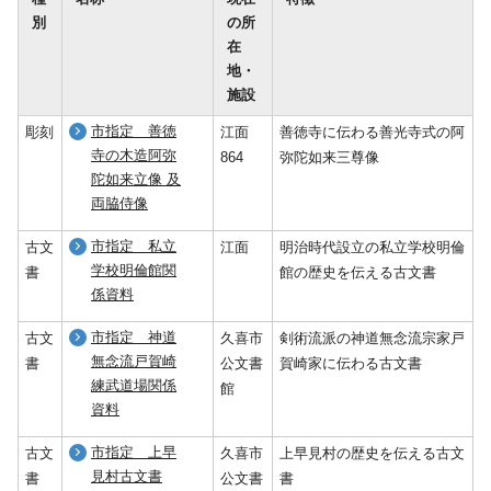
別
の所
在
地・
施設
市指定 善徳
彫刻
江面
善徳寺に伝わる善光寺式の阿
寺の木造阿弥
864
弥陀如来三尊像
陀如来立像 及
両脇侍像
市指定 私立
古文
江面
明治時代設立の私立学校明倫
学校明倫館関
書
館の歴史を伝える古文書
係資料
市指定 神道
古文
久喜市
剣術流派の神道無念流宗家戸
無念流戸賀崎
書
公文書
賀崎家に伝わる古文書
練武道場関係
館
資料
市指定 上早
古文
久喜市
上早見村の歴史を伝える古文
見村古文書
書
公文書
書