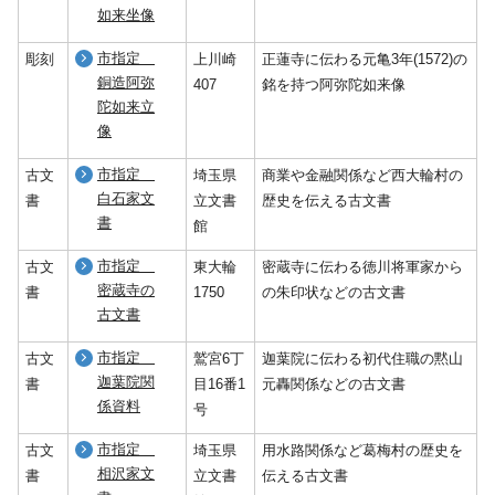
如来坐像
市指定
彫刻
上川崎
正蓮寺に伝わる元亀3年(1572)の
銅造阿弥
407
銘を持つ阿弥陀如来像
陀如来立
像
市指定
古文
埼玉県
商業や金融関係など西大輪村の
白石家文
書
立文書
歴史を伝える古文書
書
館
市指定
古文
東大輪
密蔵寺に伝わる徳川将軍家から
密蔵寺の
書
1750
の朱印状などの古文書
古文書
市指定
古文
鷲宮6丁
迦葉院に伝わる初代住職の黙山
迦葉院関
書
目16番1
元轟関係などの古文書
係資料
号
市指定
古文
埼玉県
用水路関係など葛梅村の歴史を
相沢家文
書
立文書
伝える古文書