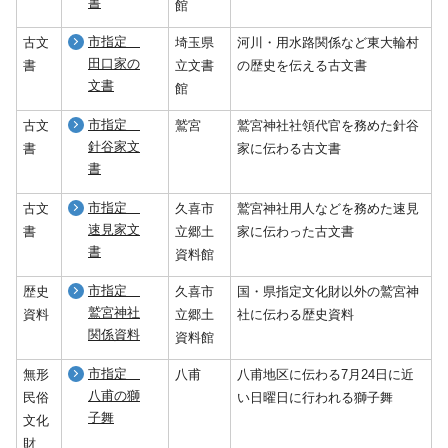
書
館
市指定
古文
埼玉県
河川・用水路関係など東大輪村
田口家の
書
立文書
の歴史を伝える古文書
文書
館
市指定
古文
鷲宮
鷲宮神社社領代官を務めた針谷
針谷家文
書
家に伝わる古文書
書
市指定
古文
久喜市
鷲宮神社用人などを務めた速見
速見家文
書
立郷土
家に伝わった古文書
書
資料館
市指定
歴史
久喜市
国・県指定文化財以外の鷲宮神
鷲宮神社
資料
立郷土
社に伝わる歴史資料
関係資料
資料館
市指定
無形
八甫
八甫地区に伝わる7月24日に近
八甫の獅
民俗
い日曜日に行われる獅子舞
子舞
文化
財