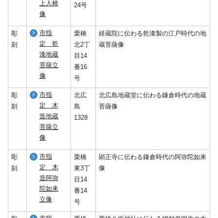
上人椅
24号
像
市指
彫
栗橋
経蔵院に伝わる乾漆製の江戸時代の地
定 乾
刻
北2丁
蔵菩薩像
漆地蔵
目14
菩薩立
番16
像
号
市指
彫
北広
北広島地蔵堂に伝わる鎌倉時代の地蔵
定 木
刻
島
菩薩像
造地蔵
1328
菩薩立
像
市指
彫
栗橋
顕正寺に伝わる鎌倉時代の阿弥陀如来
定 木
刻
東3丁
像
造阿弥
目14
陀如来
番14
立像
号