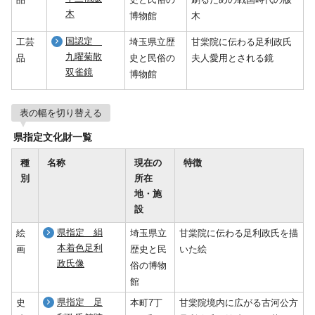
木
博物館
木
国認定
工芸
埼玉県立歴
甘棠院に伝わる足利政氏
九曜菊散
品
史と民俗の
夫人愛用とされる鏡
双雀鏡
博物館
表の幅を切り替える
県指定文化財一覧
種
名称
現在の
特徴
別
所在
地・施
設
県指定 絹
絵
埼玉県立
甘棠院に伝わる足利政氏を描
本着色足利
画
歴史と民
いた絵
政氏像
俗の博物
館
県指定 足
史
本町7丁
甘棠院境内に広がる古河公方