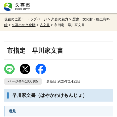
現在の位置：
トップページ
>
久喜の魅力
>
歴史・文化財・郷土資料
館
>
久喜市の文化財
>
古文書
> 市指定 早川家文書
市指定 早川家文書
ページ番号1006105
更新日 2025年2月21日
早川家文書（はやかわけもんじょ）
種別