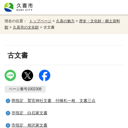
現在の位置：
トップページ
>
久喜の魅力
>
歴史・文化財・郷土資料
館
>
久喜市の文化財
> 古文書
古文書
ページ番号1002308
県指定 鷲宮神社文書 付棟札一枚 文書三点
市指定 白石家文書
市指定 相沢家文書