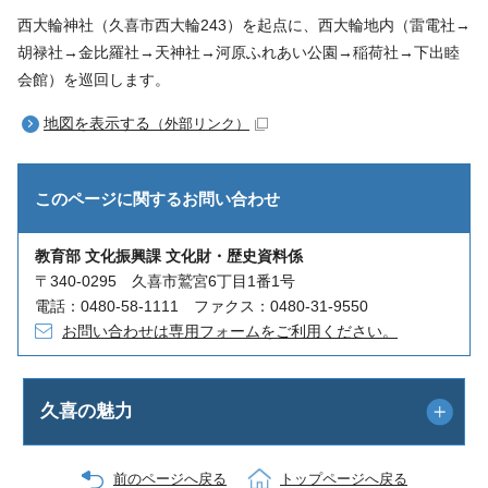
西大輪神社（久喜市西大輪243）を起点に、西大輪地内（雷電社→
胡禄社→金比羅社→天神社→河原ふれあい公園→稲荷社→下出睦
会館）を巡回します。
地図を表示する
（外部リンク）
このページに関する
お問い合わせ
教育部 文化振興課 文化財・歴史資料係
〒340-0295 久喜市鷲宮6丁目1番1号
電話：0480-58-1111 ファクス：0480-31-9550
お問い合わせは専用フォームをご利用ください。
久喜の魅力
前のページへ戻る
トップページへ戻る