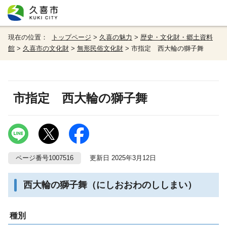
現在の位置：
トップページ
>
久喜の魅力
>
歴史・文化財・郷土資料
館
>
久喜市の文化財
>
無形民俗文化財
> 市指定 西大輪の獅子舞
市指定 西大輪の獅子舞
ページ番号1007516
更新日 2025年3月12日
西大輪の獅子舞（にしおおわのししまい）
種別