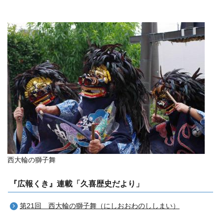
西大輪の獅子舞
『広報くき』連載「久喜歴史だより」
第21回 西大輪の獅子舞（にしおおわのししまい）