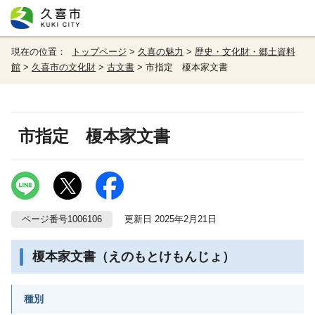
現在の位置：
トップページ
>
久喜の魅力
>
歴史・文化財・郷土資料
館
>
久喜市の文化財
>
古文書
> 市指定 榎本家文書
市指定 榎本家文書
ページ番号1006106
更新日 2025年2月21日
榎本家文書（えのもとけもんじょ）
種別