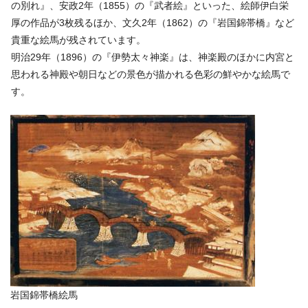
の別れ』、安政2年（1855）の『武者絵』といった、絵師伊白栄
厚の作品が3枚残るほか、文久2年（1862）の『岩国錦帯橋』など
貴重な絵馬が残されています。
明治29年（1896）の『伊勢太々神楽』は、神楽殿のほかに内宮と
思われる神殿や朝日などの景色が描かれる色彩の鮮やかな絵馬で
す。
岩国錦帯橋絵馬