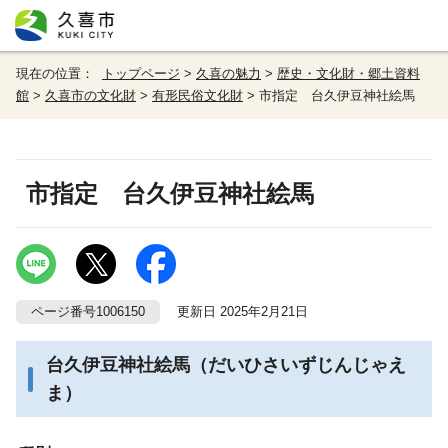
現在の位置：
トップページ
>
久喜の魅力
>
歴史・文化財・郷土資料
館
>
久喜市の文化財
>
有形民俗文化財
> 市指定 台久伊豆神社絵馬
市指定 台久伊豆神社絵馬
ページ番号1006150
更新日 2025年2月21日
台久伊豆神社絵馬（だいひさいずじんじゃえ
ま）