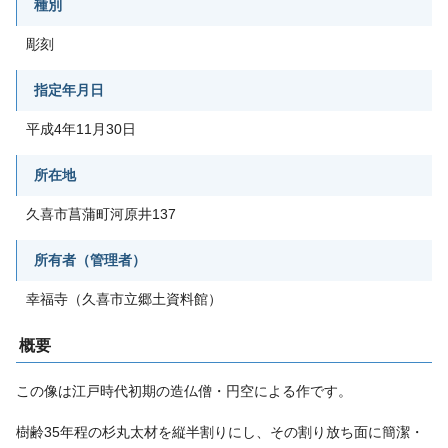
種別
彫刻
指定年月日
平成4年11月30日
所在地
久喜市菖蒲町河原井137
所有者（管理者）
幸福寺（久喜市立郷土資料館）
概要
この像は江戸時代初期の造仏僧・円空による作です。
樹齢35年程の杉丸太材を縦半割りにし、その割り放ち面に簡潔・