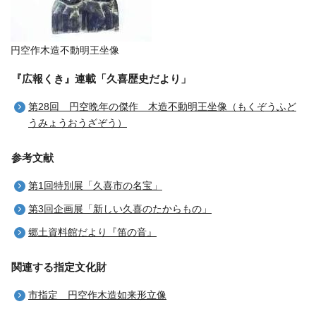
円空作木造不動明王坐像
『広報くき』連載「久喜歴史だより」
第28回 円空晩年の傑作 木造不動明王坐像（もくぞうふど
うみょうおうざぞう）
参考文献
第1回特別展「久喜市の名宝」
第3回企画展「新しい久喜のたからもの」
郷土資料館だより『笛の音』
関連する指定文化財
市指定 円空作木造如来形立像