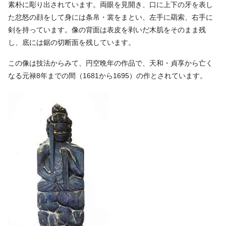
素朴に彫り出されています。両眼を見開き、口に上下の牙を表し
た忿怒の顔をして身には条帛・裳をまとい、左手に羂索、右手に
剣を持っています。像の背面は表皮を剥いだ木肌をそのまま残
し、底には鋸の切断面を残しています。
この像は技法からみて、円空晩年の作品で、天和・貞享から亡く
なる元禄8年までの間（1681から1695）の作とされています。