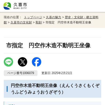
現在の位置：
トップページ
>
久喜の魅力
>
歴史・文化財・郷土資料
館
>
久喜市の文化財
>
彫刻
> 市指定 円空作木造不動明王坐像
市指定 円空作木造不動明王坐像
ページ番号1006079
更新日 2025年2月21日
円空作木造不動明王坐像（えんくうさくもくぞ
うふどうみょうおうざぞう）