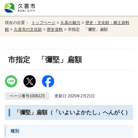
現在の位置：
トップページ
>
久喜の魅力
>
歴史・文化財・郷土資料
館
>
久喜市の文化財
>
歴史資料
> 市指定 「彌堅」扁額
市指定 「彌堅」扁額
ページ番号1006123
更新日 2025年2月21日
「彌堅」扁額（「いよいよかたし」へんがく）
種別