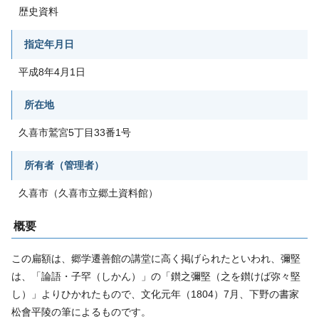
歴史資料
指定年月日
平成8年4月1日
所在地
久喜市鷲宮5丁目33番1号
所有者（管理者）
久喜市（久喜市立郷土資料館）
概要
この扁額は、郷学遷善館の講堂に高く掲げられたといわれ、彌堅
は、「論語・子罕（しかん）」の「鑚之彌堅（之を鑚けば弥々堅
し）」よりひかれたもので、文化元年（1804）7月、下野の書家
松會平陵の筆によるものです。