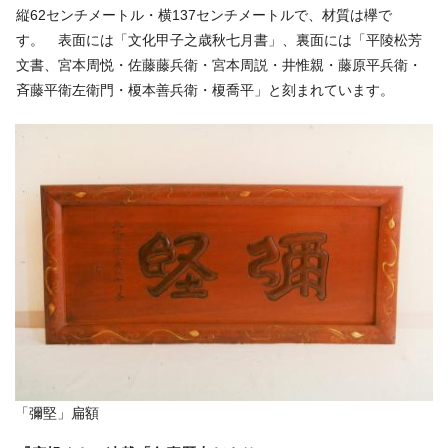
縦62センチメートル・横137センチメートルで、材質は欅で
す。 表面には「文化甲子之歳秋七月書」、裏面には「平陵松芳
文書、宮本周悦・佐藤藤兵衛・宮本周説・井惟親・藤原平兵衛・
斉藤平衛左衛門・榎本善兵衛・榎喬平」と刻まれています。
「彌堅」扁額