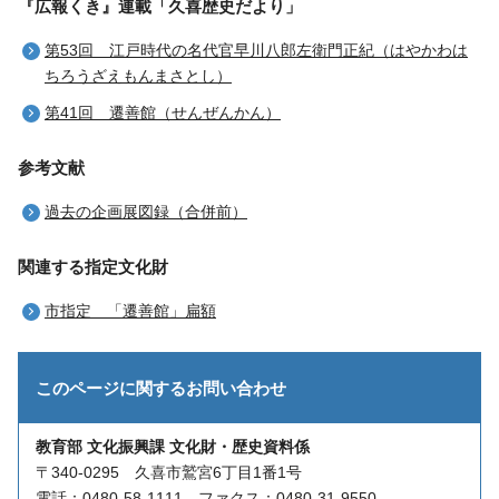
『広報くき』連載「久喜歴史だより」
第53回 江戸時代の名代官早川八郎左衛門正紀（はやかわは
ちろうざえもんまさとし）
第41回 遷善館（せんぜんかん）
参考文献
過去の企画展図録（合併前）
関連する指定文化財
市指定 「遷善館」扁額
このページに関する
お問い合わせ
教育部 文化振興課 文化財・歴史資料係
〒340-0295 久喜市鷲宮6丁目1番1号
電話：0480-58-1111 ファクス：0480-31-9550