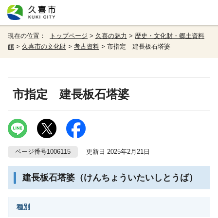
現在の位置：
トップページ
>
久喜の魅力
>
歴史・文化財・郷土資料
館
>
久喜市の文化財
>
考古資料
> 市指定 建長板石塔婆
市指定 建長板石塔婆
ページ番号1006115
更新日 2025年2月21日
建長板石塔婆（けんちょういたいしとうば）
種別