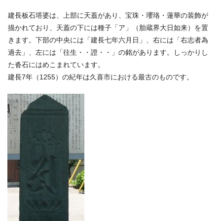
建長板石塔婆は、上部に天蓋があり、宝珠・瓔珞・蓮華の装飾が
描かれており、天蓋の下には種子「ア」（胎蔵界大日如来）を置
きます。下部の中央には「建長七年六月日」、右には「右志者為
過去」、左には「往生・・證・・」の銘があります。しっかりし
た沓石にはめこまれています。
建長7年（1255）の紀年は久喜市における最古のものです。