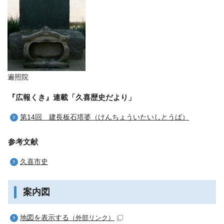
遍照院
『広報くき』連載「久喜歴史だより」
第14回 建長板石塔婆（けんちょういたいしとうば）
参考文献
久喜市史
案内図
地図を表示する
（外部リンク）