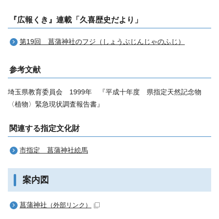
『広報くき』連載「久喜歴史だより」
第19回 菖蒲神社のフジ（しょうぶじんじゃのふじ）
参考文献
埼玉県教育委員会 1999年 『平成十年度 県指定天然記念物
〈植物〉緊急現状調査報告書』
関連する指定文化財
市指定 菖蒲神社絵馬
案内図
菖蒲神社
（外部リンク）