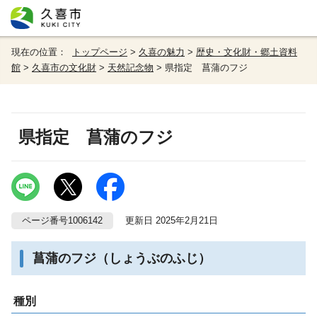
現在の位置：
トップページ
>
久喜の魅力
>
歴史・文化財・郷土資料
館
>
久喜市の文化財
>
天然記念物
> 県指定 菖蒲のフジ
県指定 菖蒲のフジ
ページ番号1006142
更新日 2025年2月21日
菖蒲のフジ（しょうぶのふじ）
種別