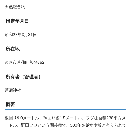
天然記念物
指定年月日
昭和27年3月31日
所在地
久喜市菖蒲町菖蒲552
所有者（管理者）
菖蒲神社
概要
根回り9.0メートル、幹回り各1.5メートル、フジ棚面積238平方メ
ートル。野田フジという園芸種で、300年を越す樹齢と考えられて