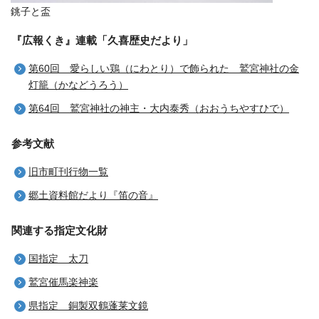
銚子と盃
『広報くき』連載「久喜歴史だより」
第60回 愛らしい鶏（にわとり）で飾られた 鷲宮神社の金
灯籠（かなどうろう）
第64回 鷲宮神社の神主・大内泰秀（おおうちやすひで）
参考文献
旧市町刊行物一覧
郷土資料館だより『笛の音』
関連する指定文化財
国指定 太刀
鷲宮催馬楽神楽
県指定 銅製双鶴蓬莱文鏡