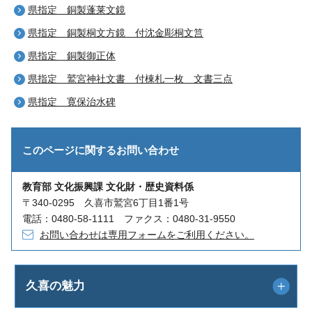
県指定 銅製蓬莱文鏡
県指定 銅製桐文方鏡 付沈金彫桐文筥
県指定 銅製御正体
県指定 鷲宮神社文書 付棟札一枚 文書三点
県指定 寛保治水碑
このページに関する
お問い合わせ
教育部 文化振興課 文化財・歴史資料係
〒340-0295 久喜市鷲宮6丁目1番1号
電話：0480-58-1111 ファクス：0480-31-9550
お問い合わせは専用フォームをご利用ください。
久喜の魅力