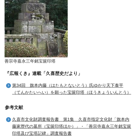
善宗寺嘉永三年銘宝篋印塔
『広報くき』連載「久喜歴史だより」
第34回 旗本内藤（はたもとないとう）氏ゆかり天下泰平
（てんかたいへい）を願った宝篋印塔（ほうきょういんとう）
参考文献
久喜市文化財調査報告書 第1集 久喜市指定文化財「旗本内
藤家歴代の墓所（宝篋印塔ほか）」・「善宗寺嘉永三年銘宝篋
印塔及び宝塔記碑」調査報告書