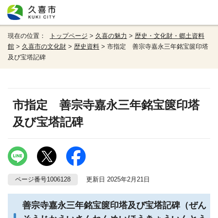
現在の位置：
トップページ
>
久喜の魅力
>
歴史・文化財・郷土資料
館
>
久喜市の文化財
>
歴史資料
> 市指定 善宗寺嘉永三年銘宝篋印塔
及び宝塔記碑
市指定 善宗寺嘉永三年銘宝篋印塔
及び宝塔記碑
ページ番号1006128
更新日 2025年2月21日
善宗寺嘉永三年銘宝篋印塔及び宝塔記碑（ぜん