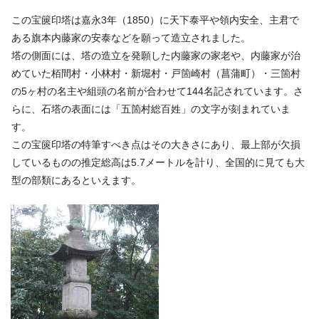
この宝篋印塔は嘉永3年（1850）に天下泰平や領内安全、主君で
ある旗本内藤家の安泰などを願って造立されました。
塔の側面には、塔の造立を発願した内藤家の家老や、内藤家が治
めていた栢間村・小林村・新堀村・戸箇崎村（菖蒲町）・三箇村
の5ヶ村の名主や組頭の名前が合わせて144名記されています。さ
らに、石塔の表面には「五箇村総百姓」の文字が刻まれていま
す。
この宝篋印塔の特筆すべき点はその大きさにあり、最上部が欠損
しているものの推定総高は5.7メートルを計り、全国的に見ても大
型の部類にあるといえます。