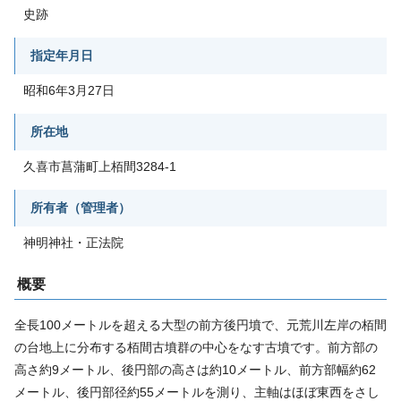
史跡
指定年月日
昭和6年3月27日
所在地
久喜市菖蒲町上栢間3284-1
所有者（管理者）
神明神社・正法院
概要
全長100メートルを超える大型の前方後円墳で、元荒川左岸の栢間
の台地上に分布する栢間古墳群の中心をなす古墳です。前方部の
高さ約9メートル、後円部の高さは約10メートル、前方部幅約62
メートル、後円部径約55メートルを測り、主軸はほぼ東西をさし