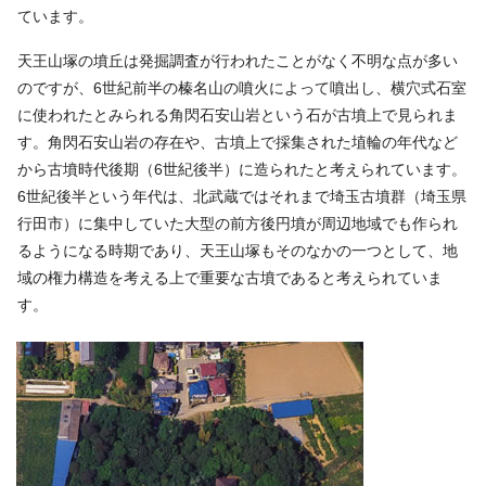
ています。
天王山塚の墳丘は発掘調査が行われたことがなく不明な点が多い
のですが、6世紀前半の榛名山の噴火によって噴出し、横穴式石室
に使われたとみられる角閃石安山岩という石が古墳上で見られま
す。角閃石安山岩の存在や、古墳上で採集された埴輪の年代など
から古墳時代後期（6世紀後半）に造られたと考えられています。
6世紀後半という年代は、北武蔵ではそれまで埼玉古墳群（埼玉県
行田市）に集中していた大型の前方後円墳が周辺地域でも作られ
るようになる時期であり、天王山塚もそのなかの一つとして、地
域の権力構造を考える上で重要な古墳であると考えられていま
す。