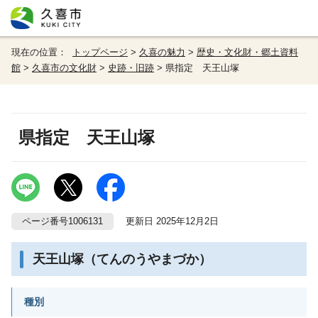
現在の位置：
トップページ
>
久喜の魅力
>
歴史・文化財・郷土資料
館
>
久喜市の文化財
>
史跡・旧跡
> 県指定 天王山塚
県指定 天王山塚
ページ番号1006131
更新日 2025年12月2日
天王山塚（てんのうやまづか）
種別