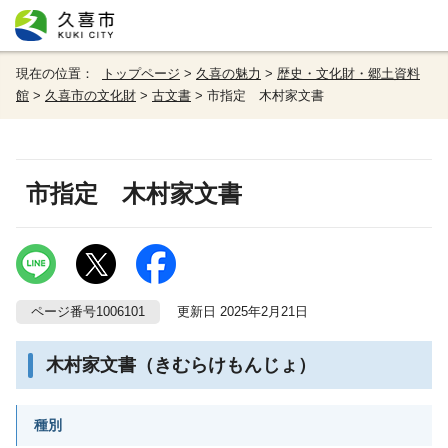
現在の位置：
トップページ
>
久喜の魅力
>
歴史・文化財・郷土資料
館
>
久喜市の文化財
>
古文書
> 市指定 木村家文書
市指定 木村家文書
ページ番号1006101
更新日 2025年2月21日
木村家文書（きむらけもんじょ）
種別