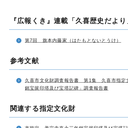
『広報くき』連載「久喜歴史だより
第7回 旗本内藤家（はたもとないとうけ）
参考文献
久喜市文化財調査報告書 第1集 久喜市指定
銘宝篋印塔及び宝塔記碑」調査報告書
関連する指定文化財