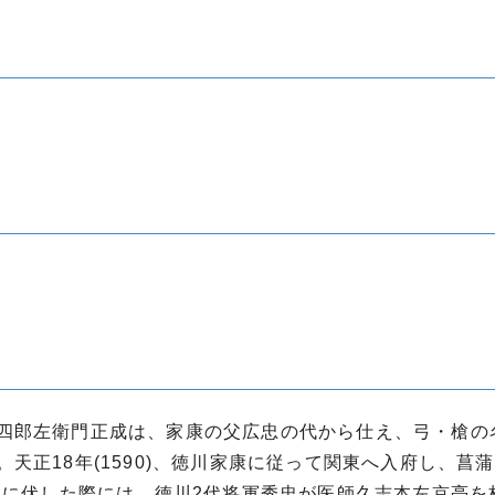
四郎左衛門正成は、家康の父広忠の代から仕え、弓・槍の
正18年(1590)、徳川家康に従って関東へ入府し、菖蒲
病に伏した際には、徳川2代将軍秀忠が医師久志本左京亮を