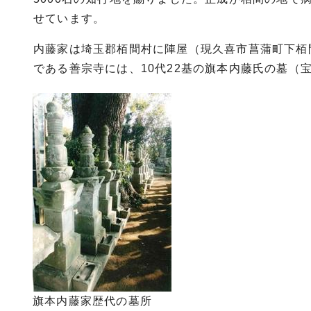
せています。
内藤家は埼玉郡栢間村に陣屋（現久喜市菖蒲町下栢
である善宗寺には、10代22基の旗本内藤氏の墓（
旗本内藤家歴代の墓所