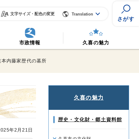
文字サイズ・配色の変更
Translation
さがす
市政情報
久喜の魅力
旗本内藤家歴代の墓所
久喜の魅力
歴史・文化財・郷土資料館
25年2月21日
久喜市の文化財