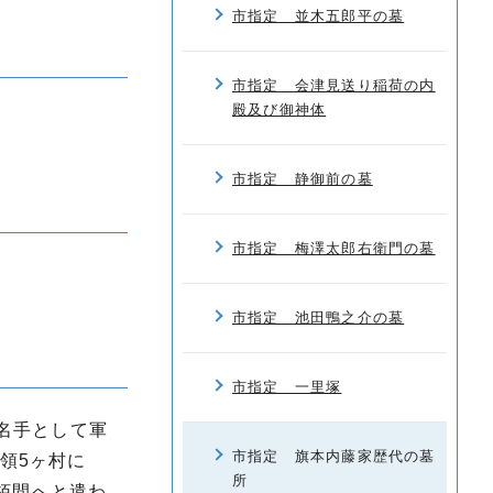
市指定 並木五郎平の墓
市指定 会津見送り稲荷の内
殿及び御神体
市指定 静御前の墓
市指定 梅澤太郎右衛門の墓
市指定 池田鴨之介の墓
市指定 一里塚
名手として軍
市指定 旗本内藤家歴代の墓
領5ヶ村に
所
栢間へと遣わ