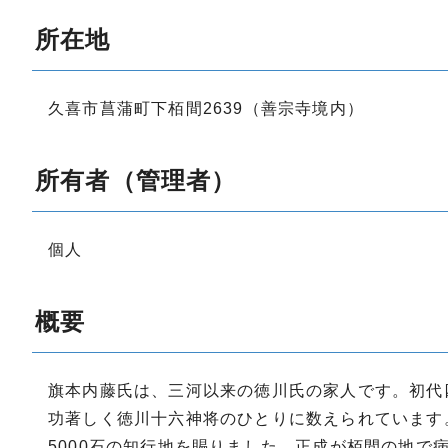
所在地
久喜市菖蒲町下栢間2639（善宗寺境内）
所有者（管理者）
個人
概要
旗本内藤氏は、三河以来の徳川氏の家人です。初代
功著しく徳川十六神将のひとりに数えられています。天
5000石の知行地を賜りました。正成が栢間の地で