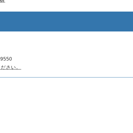
記碑
9550
ください。