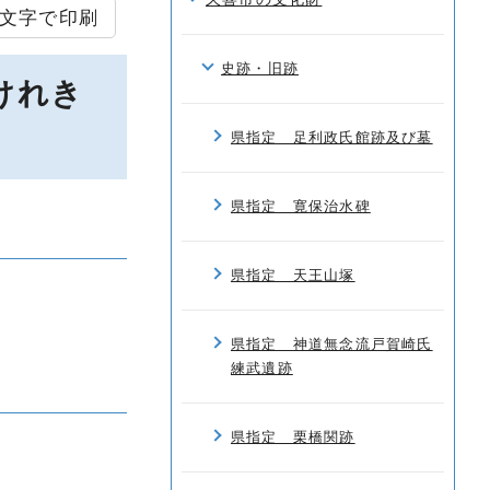
文字で印刷
史跡・旧跡
けれき
県指定 足利政氏館跡及び墓
県指定 寛保治水碑
県指定 天王山塚
県指定 神道無念流戸賀崎氏
練武遺跡
県指定 栗橋関跡