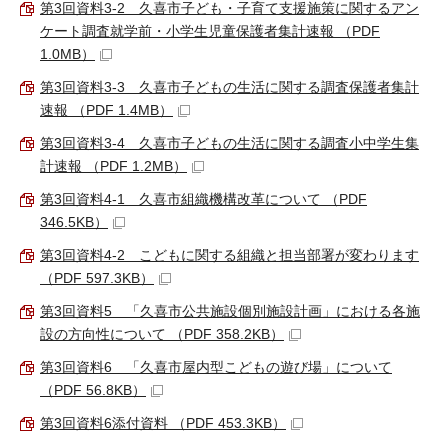
第3回資料3-2 久喜市子ども・子育て支援施策に関するアン
ケート調査就学前・小学生児童保護者集計速報 （PDF
1.0MB）
第3回資料3-3 久喜市子どもの生活に関する調査保護者集計
速報 （PDF 1.4MB）
第3回資料3-4 久喜市子どもの生活に関する調査小中学生集
計速報 （PDF 1.2MB）
第3回資料4-1 久喜市組織機構改革について （PDF
346.5KB）
第3回資料4-2 こどもに関する組織と担当部署が変わります
（PDF 597.3KB）
第3回資料5 「久喜市公共施設個別施設計画」における各施
設の方向性について （PDF 358.2KB）
第3回資料6 「久喜市屋内型こどもの遊び場」について
（PDF 56.8KB）
第3回資料6添付資料 （PDF 453.3KB）