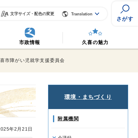
文字サイズ・配色の変更
Translation
さがす
市政情報
久喜の魅力
久喜市障がい児就学支援委員会
環境・まちづくり
附属機関
25年2月21日
会議録