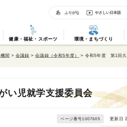
ふりがな
やさしい日本語
健康・福祉・スポーツ
環境・まちづくり
属機関
>
会議録
>
会議録（令和5年度）
> 令和5年度 第1回
障がい児就学支援委員会
更新日 20
ページ番号1007605